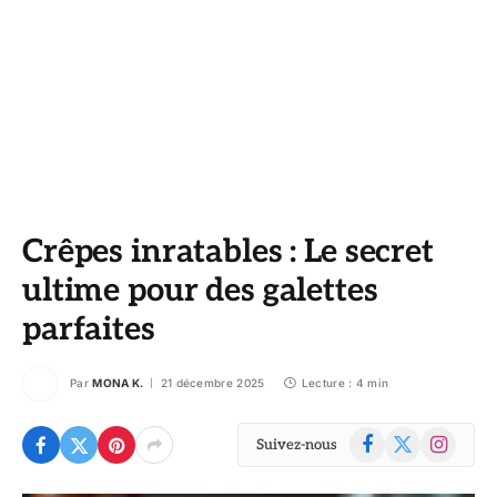
Crêpes inratables : Le secret
ultime pour des galettes
parfaites
Par
MONA K.
21 décembre 2025
Lecture : 4 min
Facebook
X
Instagram
Suivez-nous
(Twitter)