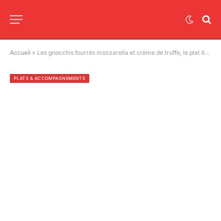
Accueil
»
Les gnocchis fourrés mozzarella et crème de truffe, le plat italien qui rend fou les gourmets !
PLATS & ACCOMPAGNEMENTS