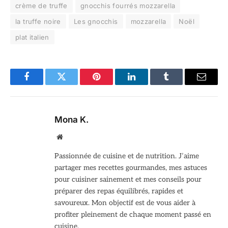
crème de truffe
gnocchis fourrés mozzarella
la truffe noire
Les gnocchis
mozzarella
Noël
plat italien
Facebook
Twitter
Pinterest
LinkedIn
Tumblr
Email
Mona K.
Site
web
Passionnée de cuisine et de nutrition. J’aime
partager mes recettes gourmandes, mes astuces
pour cuisiner sainement et mes conseils pour
préparer des repas équilibrés, rapides et
savoureux. Mon objectif est de vous aider à
profiter pleinement de chaque moment passé en
cuisine.