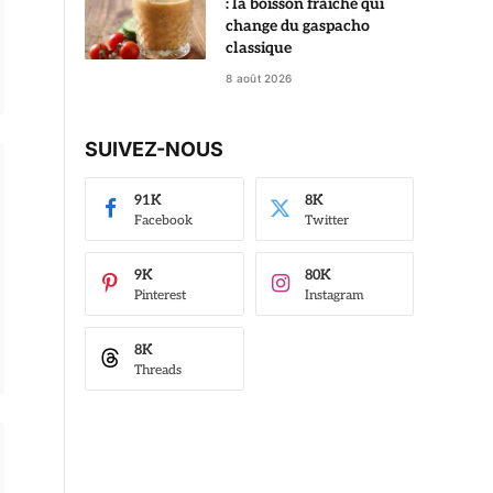
: la boisson fraîche qui
change du gaspacho
classique
8 août 2026
SUIVEZ-NOUS
91K
8K
Facebook
Twitter
9K
80K
Pinterest
Instagram
8K
Threads