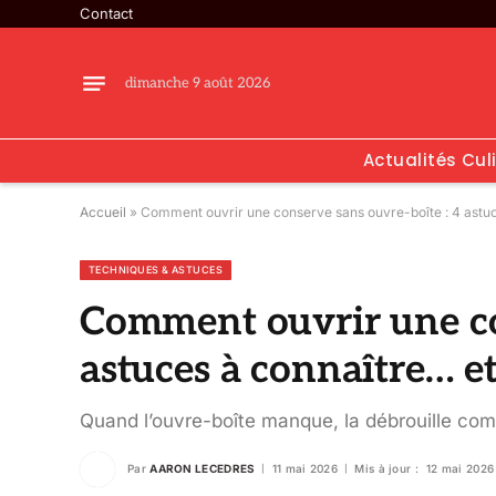
Contact
dimanche 9 août 2026
Actualités Cul
Accueil
»
Comment ouvrir une conserve sans ouvre-boîte : 4 astuce
TECHNIQUES & ASTUCES
Comment ouvrir une con
astuces à connaître… et 
Quand l’ouvre-boîte manque, la débrouille c
Par
AARON LECEDRES
11 mai 2026
Mis à jour :
12 mai 2026