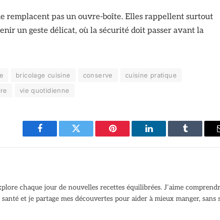
e remplacent pas un ouvre-boîte. Elles rappellent surtout
nir un geste délicat, où la sécurité doit passer avant la
e
bricolage cuisine
conserve
cuisine pratique
ire
vie quotidienne
Facebook
Twitter
Pinterest
LinkedIn
Tumblr
explore chaque jour de nouvelles recettes équilibrées. J’aime comprend
santé et je partage mes découvertes pour aider à mieux manger, sans 