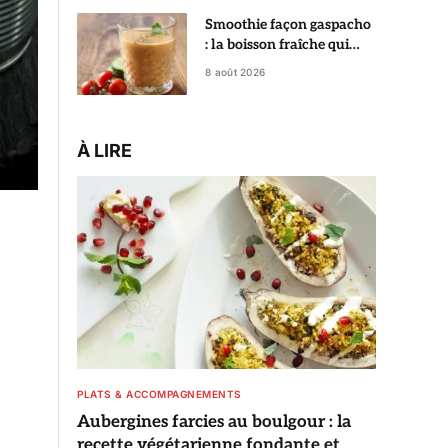
Smoothie façon gaspacho
: la boisson fraîche qui
change du gaspacho
8 août 2026
classique
À LIRE
PLATS & ACCOMPAGNEMENTS
Aubergines farcies au boulgour : la
recette végétarienne fondante et