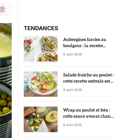
nstagram
r)
TENDANCES
Aubergines farcies au
boulgour : la recette
végétarienne fondante et
9 août 2026
parfumée
Salade fraîche au poulet :
cette recette estivale est
prête en 20 minutes
9 août 2026
Wrap au poulet et feta :
cette sauce avocat change
tout
9 août 2026