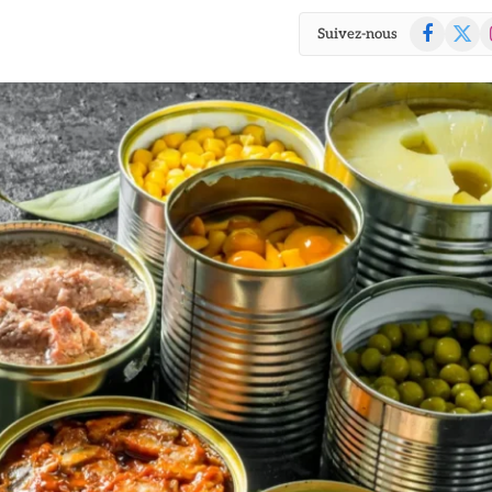
Facebook
X
I
Suivez-nous
(Twitte