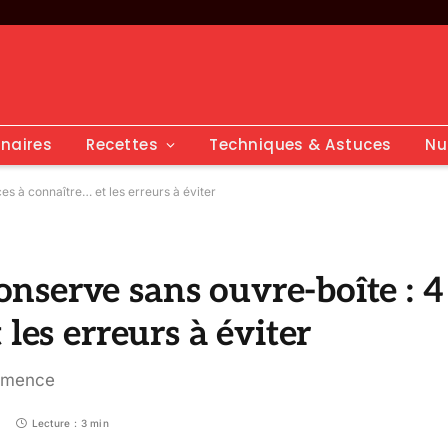
inaires
Recettes
Techniques & Astuces
Nu
s à connaître… et les erreurs à éviter
serve sans ouvre-boîte : 4
les erreurs à éviter
ommence
Lecture : 3 min