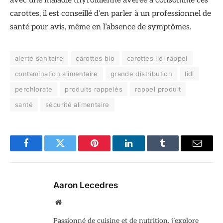
avec une maladie thyroïdienne avérée a consommé ces
carottes, il est conseillé d’en parler à un professionnel de
santé pour avis, même en l’absence de symptômes.
alerte sanitaire
carottes bio
carottes lidl rappel
contamination alimentaire
grande distribution
lidl
perchlorate
produits rappelés
rappel produit
santé
sécurité alimentaire
Facebook
Twitter
Pinterest
LinkedIn
Tumblr
Email
Aaron Lecedres
Site
web
Passionné de cuisine et de nutrition, j’explore