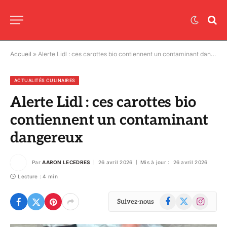
Accueil
»
Alerte Lidl : ces carottes bio contiennent un contaminant dangereux
ACTUALITÉS CULINAIRES
Alerte Lidl : ces carottes bio
contiennent un contaminant
dangereux
Par
AARON LECEDRES
26 avril 2026
Mis à jour :
26 avril 2026
Lecture : 4 min
Facebook
X
Instagram
Suivez-nous
(Twitter)