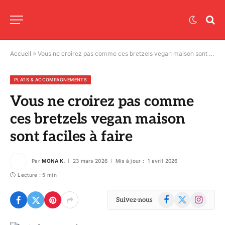
Accueil
»
Vous ne croirez pas comme ces bretzels vegan maison sont faciles à faire
PLATS & ACCOMPAGNEMENTS
Vous ne croirez pas comme
ces bretzels vegan maison
sont faciles à faire
Par
MONA K.
23 mars 2026
Mis à jour :
1 avril 2026
Lecture : 5 min
Facebook
X
Instagram
Suivez-nous
(Twitter)