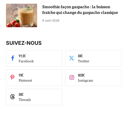
Smoothie façon gaspacho : la boisson
fraîche qui change du gaspacho classique
8 août 2026
SUIVEZ-NOUS
91K
8K
Facebook
Twitter
9K
80K
Pinterest
Instagram
8K
Threads