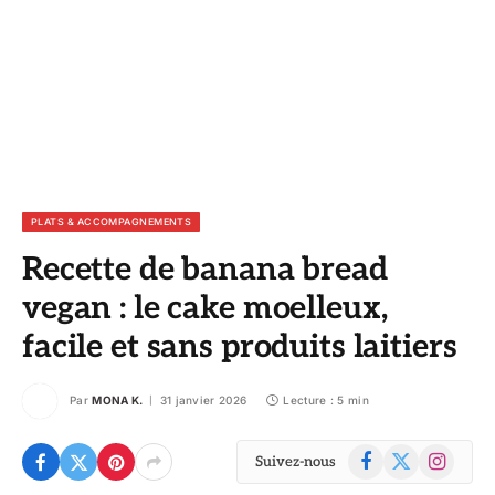
PLATS & ACCOMPAGNEMENTS
Recette de banana bread
vegan : le cake moelleux,
facile et sans produits laitiers
Par
MONA K.
31 janvier 2026
Lecture : 5 min
Facebook
X
Instagram
Suivez-nous
(Twitter)