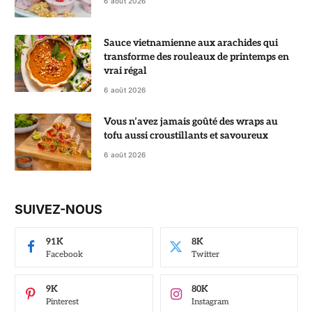
6 août 2026
Sauce vietnamienne aux arachides qui
transforme des rouleaux de printemps en
vrai régal
6 août 2026
Vous n’avez jamais goûté des wraps au
tofu aussi croustillants et savoureux
6 août 2026
SUIVEZ-NOUS
91K
8K
Facebook
Twitter
9K
80K
Pinterest
Instagram