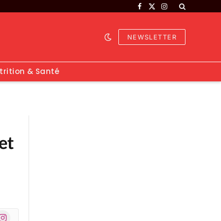
Facebook
X
Instagram
(Twitter)
NEWSLETTER
trition & Santé
et
nstagram