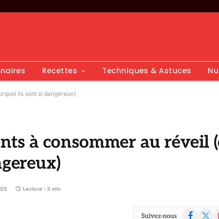
inaires
Recettes
Techniques & Astuces
Nu
urquoi ils sont si dangereux)
ments à consommer au réveil (
ngereux)
025
Lecture : 3 min
Facebook
X
I
Suivez-nous