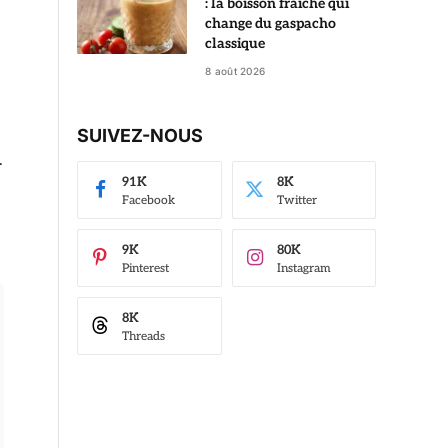
: la boisson fraîche qui
change du gaspacho
classique
8 août 2026
SUIVEZ-NOUS
.
91K
8K
Facebook
Twitter
9K
80K
Pinterest
Instagram
8K
Threads