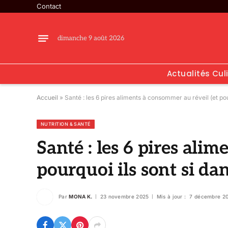
Contact
dimanche 9 août 2026
Actualités Cul
Accueil
»
Santé : les 6 pires aliments à consommer au réveil (et po
NUTRITION & SANTÉ
Santé : les 6 pires ali
pourquoi ils sont si da
Par
MONA K.
23 novembre 2025
Mis à jour :
7 décembre 2