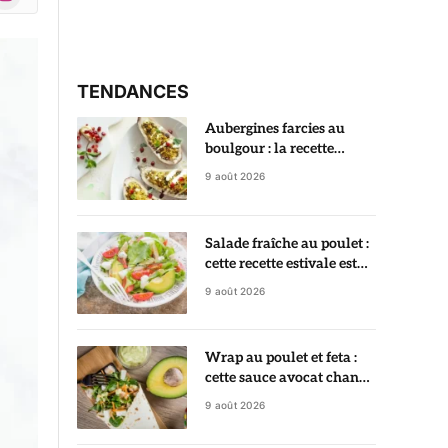
r)
TENDANCES
Aubergines farcies au
boulgour : la recette
végétarienne fondante et
9 août 2026
parfumée
Salade fraîche au poulet :
cette recette estivale est
prête en 20 minutes
9 août 2026
Wrap au poulet et feta :
cette sauce avocat change
tout
9 août 2026