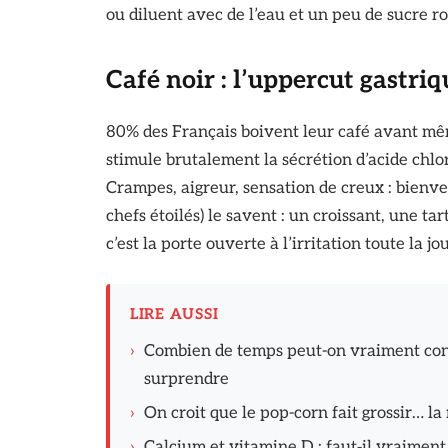
ou diluent avec de l’eau et un peu de sucre r
Café noir : l’uppercut gastriq
80% des Français boivent leur café avant mêm
stimule brutalement la sécrétion d’acide chlo
Crampes, aigreur, sensation de creux : bienve
chefs étoilés) le savent : un croissant, une t
c’est la porte ouverte à l’irritation toute la jo
LIRE AUSSI
›
Combien de temps peut-on vraiment con
surprendre
›
On croit que le pop-corn fait grossir… la
›
Calcium et vitamine D : faut‑il vraiment 