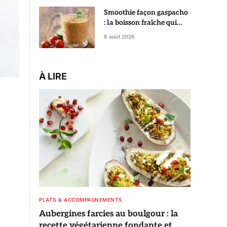
Smoothie façon gaspacho
: la boisson fraîche qui
change du gaspacho
8 août 2026
classique
À LIRE
PLATS & ACCOMPAGNEMENTS
Aubergines farcies au boulgour : la
recette végétarienne fondante et