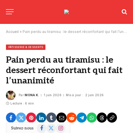
Accueil
»
Pain perdu au tiramisu : le dessert réconfortant qui fait l’unanimité
PÂTISSERIE & DESSERTS
Pain perdu au tiramisu : le
dessert réconfortant qui fait
l’unanimité
Par
MONA K.
1 juin 2026
Mis à jour :
2 juin 2026
Lecture : 6 min
Facebook
X
Instagram
Suivez-nous
(Twitter)