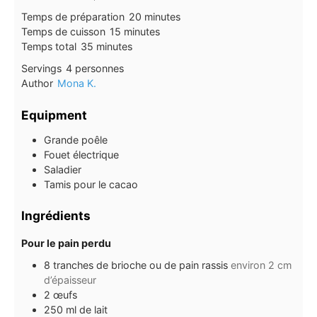
minutes
Temps de préparation
20
minutes
minutes
Temps de cuisson
15
minutes
minutes
Temps total
35
minutes
Servings
4
personnes
Author
Mona K.
Equipment
Grande poêle
Fouet électrique
Saladier
Tamis pour le cacao
Ingrédients
Pour le pain perdu
8
tranches
de brioche ou de pain rassis
environ 2 cm
d’épaisseur
2
œufs
250
ml
de lait