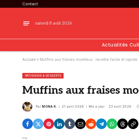
Contact
samedi 8 août 2026
Actualités Cul
Accueil
»
Muffins aux fraises moelleux : recette facile et rapide
PÂTISSERIE & DESSERTS
Muffins aux fraises moel
Par
MONA K.
21 avril 2026
Mis à jour :
23 avril 2026