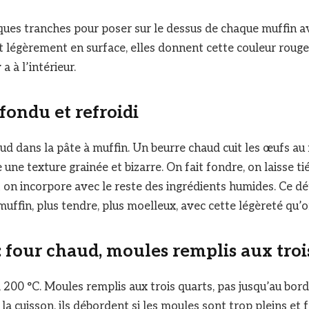
ues tranches pour poser sur le dessus de chaque muffin a
t légèrement en surface, elles donnent cette couleur rouge 
a à l’intérieur.
 fondu et refroidi
ud dans la pâte à muffin. Un beurre chaud cuit les œufs 
ne texture grainée et bizarre. On fait fondre, on laisse ti
on incorpore avec le reste des ingrédients humides. Ce dét
muffin, plus tendre, plus moelleux, avec cette légèreté qu’
: four chaud, moules remplis aux troi
 200 °C. Moules remplis aux trois quarts, pas jusqu’au bord
la cuisson, ils débordent si les moules sont trop pleins et