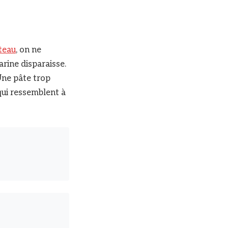
teau
, on ne
arine disparaisse.
Une pâte trop
qui ressemblent à