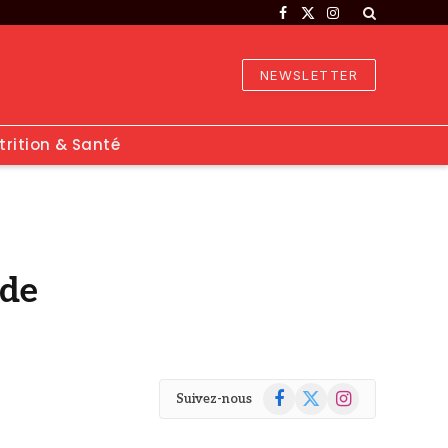
Facebook
X
Instagram
(Twitter)
NEWSLETTER
trition & Santé
ide
Facebook
X
Instagram
Suivez-nous
(Twitter)