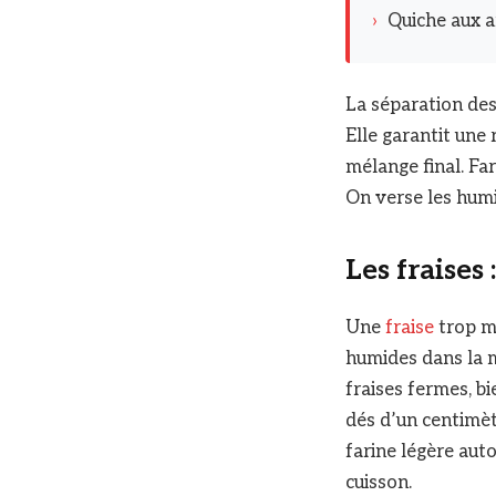
›
Quiche aux ar
La séparation des
Elle garantit une
mélange final. Far
On verse les humid
Les fraises
Une
fraise
trop mû
humides dans la mi
fraises fermes, b
dés d’un centimètr
farine légère au
cuisson.