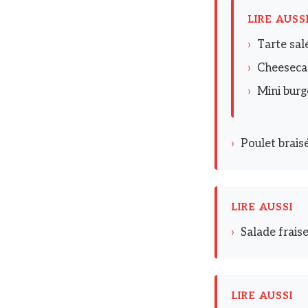
LIRE AUSS
›
Tarte sal
›
Cheesecak
›
Mini burge
›
Poulet braisé
LIRE AUSSI
›
Salade fraise
LIRE AUSSI