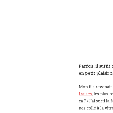
Parfois, il suff
en petit plaisir 
Mon fils revenait
fraises
, les plus r
ça ? »J’ai sorti la 
nez collé à la vit