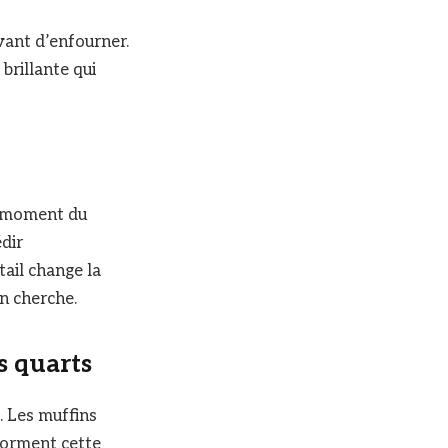
vant d’enfourner.
brillante qui
au moment du
édir
ail change la
on cherche.
s quarts
. Les muffins
 forment cette