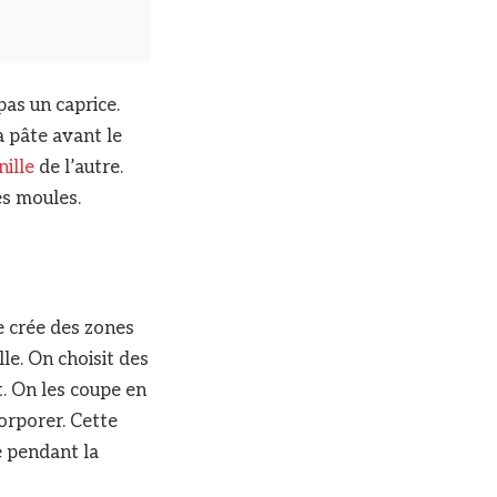
pas un caprice.
a pâte avant le
nille
de l’autre.
es moules.
e crée des zones
lle. On choisit des
t. On les coupe en
corporer. Cette
 pendant la