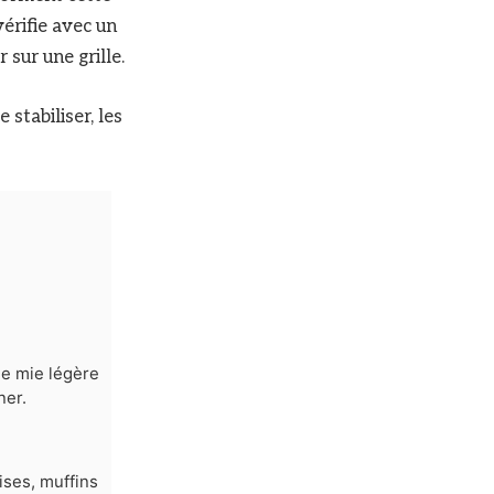
vérifie avec un
sur une grille.
stabiliser, les
ne mie légère
ner.
ises, muffins