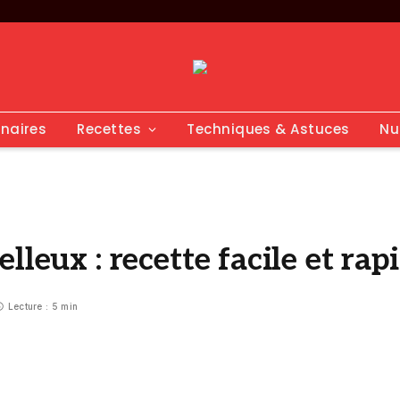
inaires
Recettes
Techniques & Astuces
Nu
leux : recette facile et rap
Lecture : 5 min