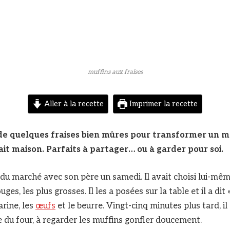
muffins aux fraises
Aller à la recette
Imprimer la recette
it de quelques fraises bien mûres pour transformer un
fait maison. Parfaits à partager… ou à garder pour soi.
 du marché avec son père un samedi. Il avait choisi lui-mê
ouges, les plus grosses. Il les a posées sur la table et il a dit
farine, les
œufs
et le beurre. Vingt-cinq minutes plus tard, il é
re du four, à regarder les muffins gonfler doucement.