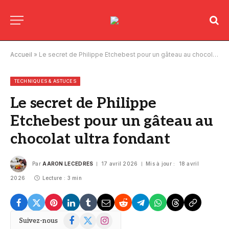
Accueil
»
Le secret de Philippe Etchebest pour un gâteau au chocolat ultra fondant
TECHNIQUES & ASTUCES
Le secret de Philippe
Etchebest pour un gâteau au
chocolat ultra fondant
Par
AARON LECEDRES
17 avril 2026
Mis à jour :
18 avril
2026
Lecture : 3 min
Facebook
X
Instagram
Suivez-nous
(Twitter)