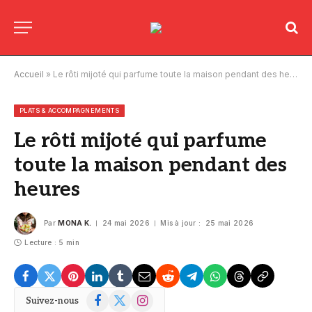
Accueil
»
Le rôti mijoté qui parfume toute la maison pendant des heures
PLATS & ACCOMPAGNEMENTS
Le rôti mijoté qui parfume
toute la maison pendant des
heures
Par
MONA K.
24 mai 2026
Mis à jour :
25 mai 2026
Lecture : 5 min
Facebook
X
Instagram
Suivez-nous
(Twitter)