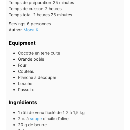
minutes
Temps de préparation
25
minutes
heures
Temps de cuisson
2
heures
heures
minutes
Temps total
2
heures
25
minutes
Servings
6
personnes
Author
Mona K.
Equipment
Cocotte en terre cuite
Grande poêle
Four
Couteau
Planche à découper
Louche
Passoire
Ingrédients
1
rôti de veau ficelé de 1
2 à 1,5 kg
2
c. à
soupe
d’huile d’olive
20
g
de beurre