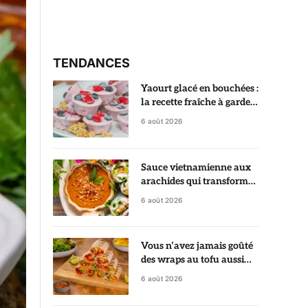
TENDANCES
Yaourt glacé en bouchées :
la recette fraîche à garder
au congélateur
6 août 2026
Sauce vietnamienne aux
arachides qui transforme
des rouleaux de printemps
6 août 2026
en vrai régal
Vous n’avez jamais goûté
des wraps au tofu aussi
croustillants et savoureux
6 août 2026