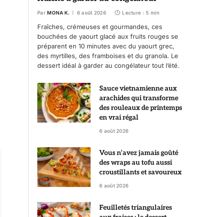
Par
MONA K.
6 août 2026
Lecture : 5 min
Fraîches, crémeuses et gourmandes, ces
bouchées de yaourt glacé aux fruits rouges se
préparent en 10 minutes avec du yaourt grec,
des myrtilles, des framboises et du granola. Le
dessert idéal à garder au congélateur tout l’été.
Sauce vietnamienne aux
arachides qui transforme
des rouleaux de printemps
e
en vrai régal
6 août 2026
Vous n’avez jamais goûté
des wraps au tofu aussi
croustillants et savoureux
6 août 2026
Feuilletés triangulaires