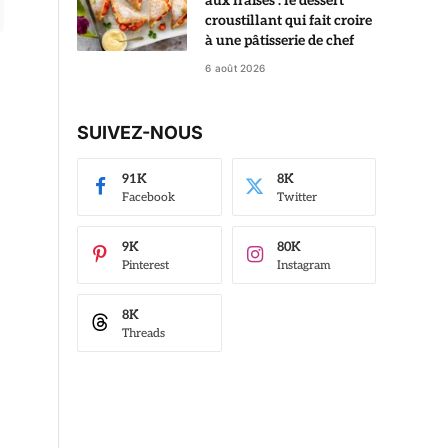
aux fraises : le dessert
croustillant qui fait croire
à une pâtisserie de chef
6 août 2026
SUIVEZ-NOUS
91K
8K
Facebook
Twitter
9K
80K
Pinterest
Instagram
8K
Threads