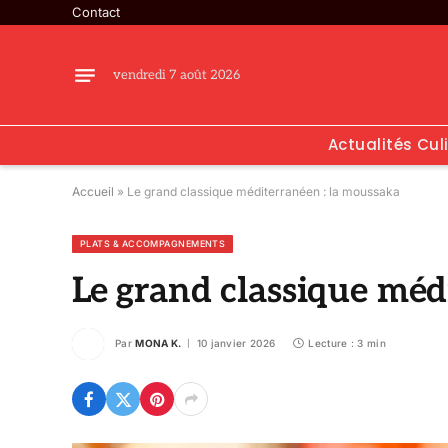
Contact
vendredi 7 août 2026
Actualités Cul
Accueil
»
Le grand classique méditerranéen : la moussaka
PLATS & ACCOMPAGNEMENTS
Le grand classique méd
Par
MONA K.
10 janvier 2026
Lecture : 3 min