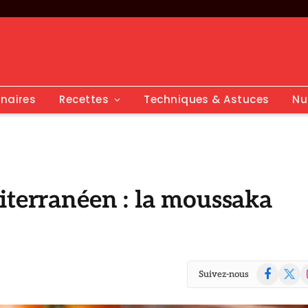
inaires
Recettes
Techniques & Astuces
Nu
iterranéen : la moussaka
Facebook
X
I
Suivez-nous
(Twitte