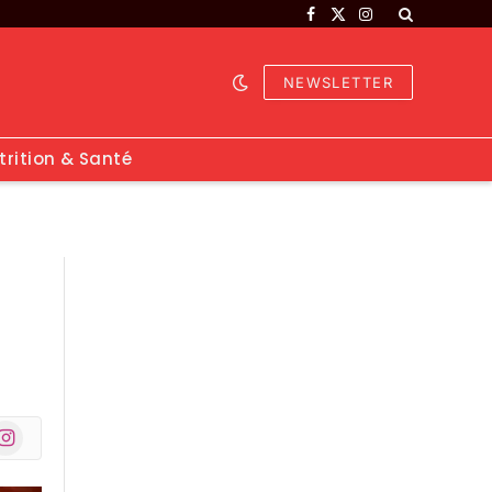
Facebook
X
Instagram
(Twitter)
NEWSLETTER
trition & Santé
nstagram
r)