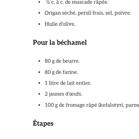
½ c. à c. de muscade râpée.
Origan séché, persil frais, sel, poivre.
Huile d’olive.
Pour la béchamel
80 g de beurre.
80 g de farine.
1 litre de lait entier.
2 jaunes d’œufs.
100 g de fromage râpé (kefalotyri, par
Étapes