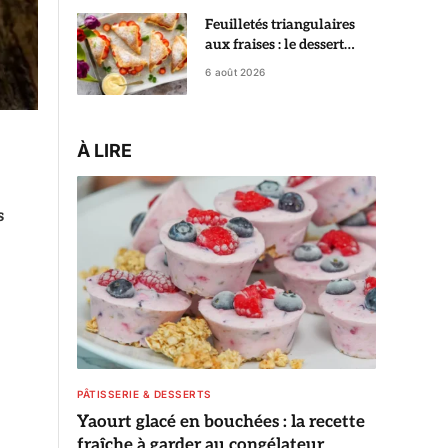
Feuilletés triangulaires
aux fraises : le dessert
croustillant qui fait croire
6 août 2026
à une pâtisserie de chef
À LIRE
s
PÂTISSERIE & DESSERTS
Yaourt glacé en bouchées : la recette
fraîche à garder au congélateur