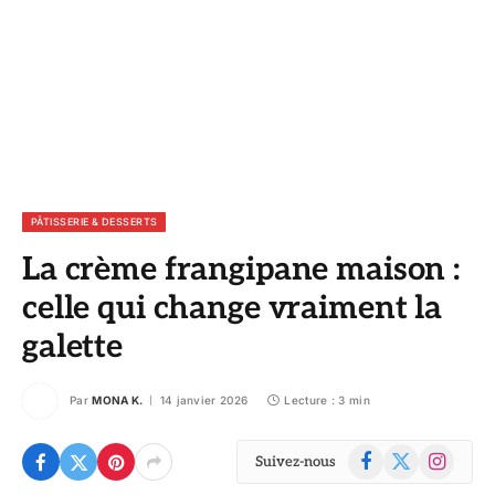
PÂTISSERIE & DESSERTS
La crème frangipane maison :
celle qui change vraiment la
galette
Par
MONA K.
14 janvier 2026
Lecture : 3 min
Facebook
X
Instagram
Suivez-nous
(Twitter)