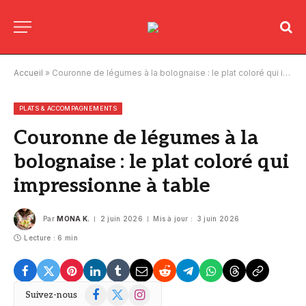
Accueil
»
Couronne de légumes à la bolognaise : le plat coloré qui impressionne à table
PLATS & ACCOMPAGNEMENTS
Couronne de légumes à la
bolognaise : le plat coloré qui
impressionne à table
Par
MONA K.
2 juin 2026
Mis à jour :
3 juin 2026
Lecture : 6 min
Facebook
X
Instagram
Suivez-nous
(Twitter)