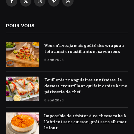
Facebook
X
Instagram
Pinterest
Threads
(Twitter)
POUR VOUS
© DR
Vous n’avez jamais goûté des wraps au
tofu aussi croustillants et savoureux
6 août 2026
© DR
Feuilletés triangulaires aux fraises : le
dessert croustillant qui fait croire à une
pâtisserie de chef
6 août 2026
© DR
Impossible de résister à ce cheesecake à
l’abricot sans cuisson, prêt sans allumer
le four