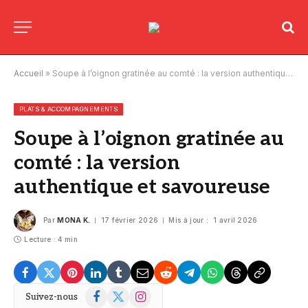
Accueil
»
Soupe à l’oignon gratinée au comté : la version authentique et savoureuse
PLATS & ACCOMPAGNEMENTS
Soupe à l’oignon gratinée au
comté : la version
authentique et savoureuse
Par
MONA K.
17 février 2026
Mis à jour :
1 avril 2026
Lecture : 4 min
Facebook
X
Instagram
Suivez-nous
(Twitter)