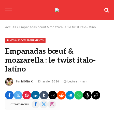
Accueil
»
Empanadas bœuf & mozzarella : le twist italo-latino
PLATS & ACCOMPAGNEMENTS
Empanadas bœuf &
mozzarella : le twist italo-
latino
Par
MONA K.
23 janvier 2026
Lecture : 4 min
Facebook
X
Instagram
Suivez-nous
(Twitter)