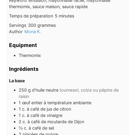
Keyword
émulsion, mayonnaise facile, mayonnaise
thermomix, sauce maison, sauce rapide
minutes
Temps de préparation
5
minutes
Servings
300
grammes
Author
Mona K.
Equipment
Thermomix
Ingrédients
La base
250
g
d’huile neutre
tournesol, colza ou pépins de
raisin
1
œuf entier à température ambiante
1
c. à café
de jus de citron
1
c. à café
de vinaigre
2
c. à café
de moutarde de Dijon
½
c. à café
de sel
2
pincées
de poivre