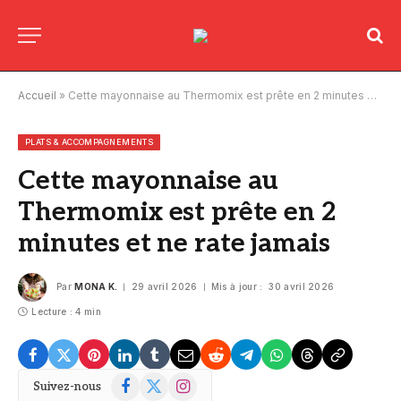
Accueil
»
Cette mayonnaise au Thermomix est prête en 2 minutes et ne rate jamais
PLATS & ACCOMPAGNEMENTS
Cette mayonnaise au
Thermomix est prête en 2
minutes et ne rate jamais
Par
MONA K.
29 avril 2026
Mis à jour :
30 avril 2026
Lecture : 4 min
Facebook
X
Instagram
Suivez-nous
(Twitter)