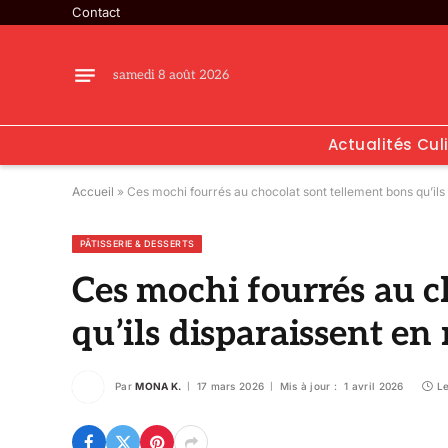
Contact
samedi 8 août 2026
Actualités Cul
Accueil
»
Ces mochi fourrés au chocolat sont tellement bons qu’ils
PÂTISSERIE & DESSERTS
Ces mochi fourrés au c
qu’ils disparaissent e
Par
MONA K.
17 mars 2026
Mis à jour :
1 avril 2026
Le