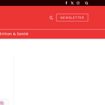
Facebook
X
Instagram
(Twitter)
NEWSLETTER
trition & Santé
nstagram