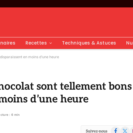
inaires
Recettes
Techniques & Astuces
Nu
 disparaissent en moins d’une heure
hocolat sont tellement bons
n moins d’une heure
cture : 6 min
Facebook
X
I
Suivez-nous