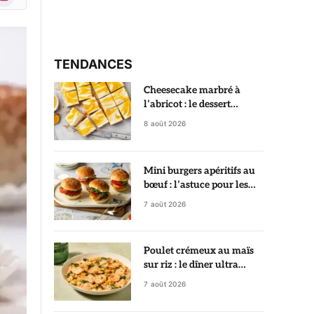
r)
TENDANCES
Cheesecake marbré à
l’abricot : le dessert
crémeux qui fait toujours
8 août 2026
son effet
Mini burgers apéritifs au
bœuf : l’astuce pour les
garder ultra juteux
7 août 2026
Poulet crémeux au maïs
sur riz : le dîner ultra
gourmand prêt en 35
7 août 2026
minutes