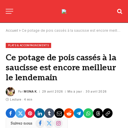
Accueil
»
Ce potage de pois cassés à la saucisse est encore meilleur le lendemain
PLATS & ACCOMPAGNEMENTS
Ce potage de pois cassés à la
saucisse est encore meilleur
le lendemain
Par
MONA K.
29 avril 2026
Mis à jour :
30 avril 2026
Lecture : 4 min
Facebook
X
Instagram
Suivez-nous
(Twitter)