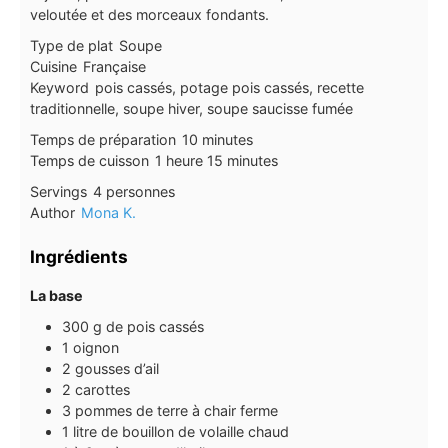
veloutée et des morceaux fondants.
Type de plat
Soupe
Cuisine
Française
Keyword
pois cassés, potage pois cassés, recette
traditionnelle, soupe hiver, soupe saucisse fumée
minutes
Temps de préparation
10
minutes
heure
minutes
Temps de cuisson
1
heure
15
minutes
Servings
4
personnes
Author
Mona K.
Ingrédients
La base
300
g
de pois cassés
1
oignon
2
gousses
d’ail
2
carottes
3
pommes de terre à chair ferme
1
litre
de bouillon de volaille chaud