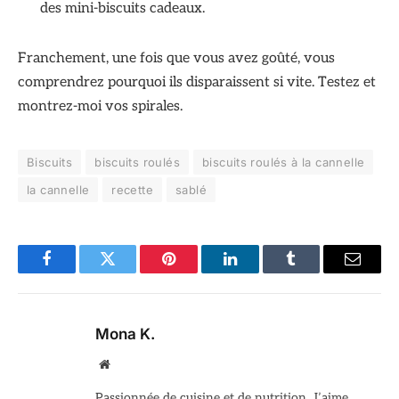
des mini-biscuits cadeaux.
Franchement, une fois que vous avez goûté, vous
comprendrez pourquoi ils disparaissent si vite. Testez et
montrez-moi vos spirales.
Biscuits
biscuits roulés
biscuits roulés à la cannelle
la cannelle
recette
sablé
Facebook
Twitter
Pinterest
LinkedIn
Tumblr
Email
Mona K.
Site
web
Passionnée de cuisine et de nutrition. J’aime