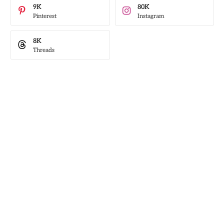
9K
80K
Pinterest
Instagram
8K
Threads