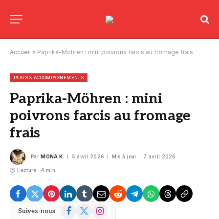
Accueil
»
Paprika-Möhren : mini poivrons farcis au fromage frais
PLATS & ACCOMPAGNEMENTS
Paprika-Möhren : mini
poivrons farcis au fromage
frais
Par
MONA K.
5 avril 2026
Mis à jour :
7 avril 2026
Lecture : 4 min
Facebook
X
Instagram
Suivez-nous
(Twitter)