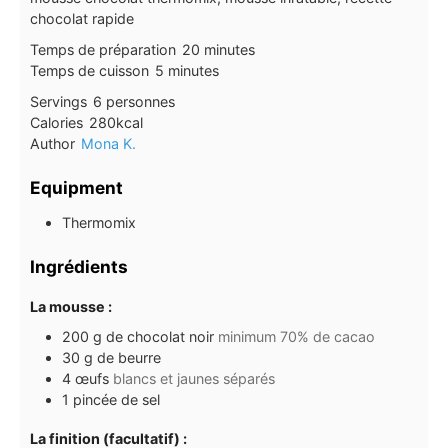
chocolat rapide
minutes
Temps de préparation
20
minutes
minutes
Temps de cuisson
5
minutes
Servings
6
personnes
Calories
280
kcal
Author
Mona K.
Equipment
Thermomix
Ingrédients
La mousse :
200
g
de chocolat noir
minimum 70% de cacao
30
g
de beurre
4
œufs
blancs et jaunes séparés
1
pincée de sel
La finition (facultatif) :