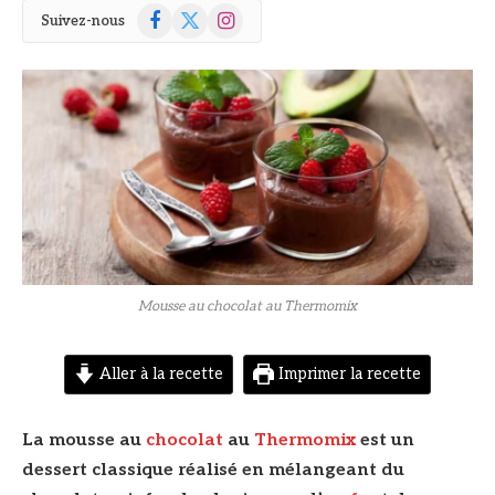
Facebook
X
Instagram
Suivez-nous
(Twitter)
© DR
Mousse au chocolat au Thermomix
Aller à la recette
Imprimer la recette
La mousse au
chocolat
au
Thermomix
est un
dessert classique réalisé en mélangeant du