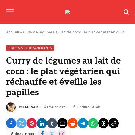
Accueil
»
Curry de légumes au lait de coco : le plat végétarien qui réchauffe et éveille les papilles
PLATS & ACCOMPAGNEMENTS
Curry de légumes au lait de
coco : le plat végétarien qui
réchauffe et éveille les
papilles
Par
MONA K.
4 février 2026
Lecture : 4 min
Facebook
X
Instagram
Suivez-nous