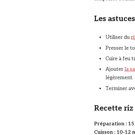
Les astuce
Utiliser du
ri
Presser le t
Cuire à feu 
Ajouter
la s
légèrement
Terminer ave
Recette ri
Préparation : 15
Cuisson : 10-12 