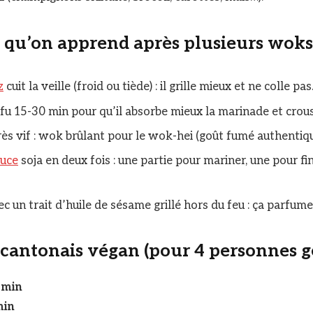
s qu’on apprend après plusieurs woks
z
cuit la veille (froid ou tiède) : il grille mieux et ne colle pa
ofu 15-30 min pour qu’il absorbe mieux la marinade et crous
très vif : wok brûlant pour le wok-hei (goût fumé authentiq
auce
soja en deux fois : une partie pour mariner, une pour fi
.
c un trait d’huile de sésame grillé hors du feu : ça parfum
z cantonais végan (pour 4 personnes 
 min
min