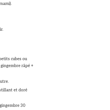
’umami).
ir.
petits cubes ou
e gingembre râpé +
eutre.
tillant et doré
+ gingembre 30