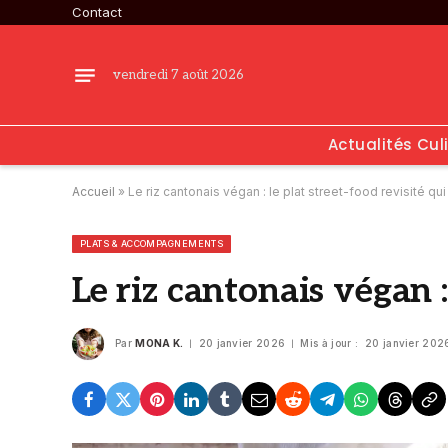
Contact
vendredi 7 août 2026
Actualités Cul
Accueil
»
Le riz cantonais végan : le plat street-food revisité qu
PLATS & ACCOMPAGNEMENTS
Le riz cantonais végan :
Par
MONA K.
20 janvier 2026
Mis à jour :
20 janvier 202