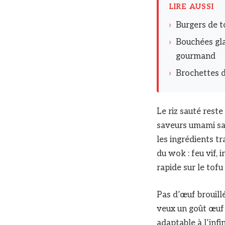
LIRE AUSSI
›
Burgers de t
›
Bouchées gla
gourmand
›
Brochettes d
Le riz sauté reste
saveurs umami san
les ingrédients tr
du wok : feu vif,
rapide sur le tofu
Pas d’œuf brouill
veux un goût œuf s
adaptable à l’infi