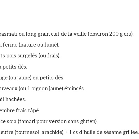
basmati ou long grain cuit de la veille (environ 200 g cru).
u ferme (nature ou fumé).
ts pois surgelés (ou frais).
n petits dés.
uge (ou jaune) en petits dés.
uveaux (ou 1 oignon jaune) émincés.
ail hachées.
embre frais râpé.
uce soja (tamari pour version sans gluten).
neutre (tournesol, arachide) + 1 cs d’huile de sésame grillée