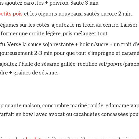
is ajoutez carottes + poivron. Saute 3 min.
etits pois
et les oignons nouveaux, sautés encore 2 min.
égumes sur les côtés, ajoutez le riz froid au centre. Laisser 
former une croûte légère, puis mélanger tout.
u. Verse la sauce soja restante + hoisin/sucre + un trait d’e
goureusement 2-3 min pour que tout s’imprègne et caramé
ajoutez l’huile de sésame grillée, rectifiée sel/poivre/pim
ndre + graines de sésame.
e piquante maison, concombre mariné rapide, edamame vape
 Parfait en bowl avec avocat ou cacahuètes concassées pou