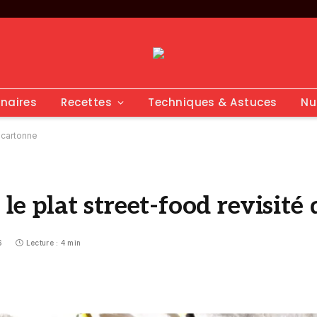
inaires
Recettes
Techniques & Astuces
Nu
i cartonne
 le plat street-food revisit
6
Lecture : 4 min