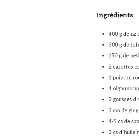
Ingrédients
400 g de riz 
300 g de tof
150 g de peti
2 carottes e
1 poivron ro
4 oignons no
3 gousses d’
3 cm de ging
4-5 cs de sa
2 cs d’huile 