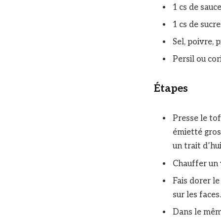
1 cs de sauc
1 cs de sucre
Sel, poivre, 
Persil ou co
Étapes
Presse le to
émietté gros
un trait d’hu
Chauffer un 
Fais dorer le
sur les face
Dans le même 