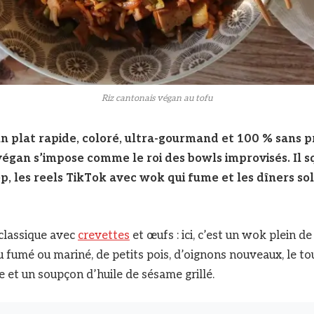
Riz cantonais végan au tofu
n plat rapide, coloré, ultra-gourmand et 100 % sans p
 végan s’impose comme le roi des bowls improvisés. Il s
p, les reels TikTok avec wok qui fume et les dîners so
 classique avec
crevettes
et œufs : ici, c’est un wok plein d
u fumé ou mariné, de petits pois, d’oignons nouveaux, le to
 et un soupçon d’huile de sésame grillé.