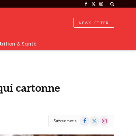
Facebook
X
Instagram
(Twitter)
NEWSLETTER
trition & Santé
é qui cartonne
Facebook
X
Instagram
Suivez-nous
(Twitter)