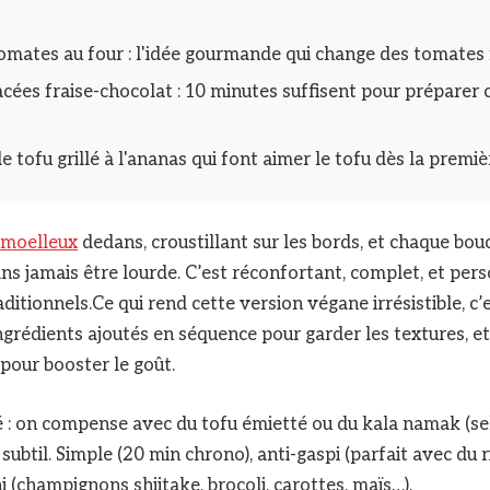
omates au four : l'idée gourmande qui change des tomates 
cées fraise-chocolat : 10 minutes suffisent pour préparer c
e tofu grillé à l'ananas qui font aimer le tofu dès la premi
moelleux
dedans, croustillant sur les bords, et chaque bo
s jamais être lourde. C’est réconfortant, complet, et per
aditionnels.Ce qui rend cette version végane irrésistible, c’
 ingrédients ajoutés en séquence pour garder les textures, 
 pour booster le goût.
é : on compense avec du tofu émietté ou du kala namak (sel 
ubtil. Simple (20 min chrono), anti-gaspi (parfait avec du riz
ni (champignons shiitake, brocoli, carottes, maïs…).