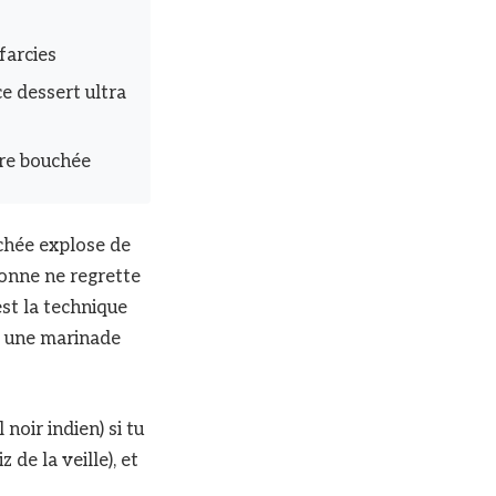
farcies
e dessert ultra
ère bouchée
uchée explose de
sonne ne regrette
est la technique
et une marinade
noir indien) si tu
 de la veille), et