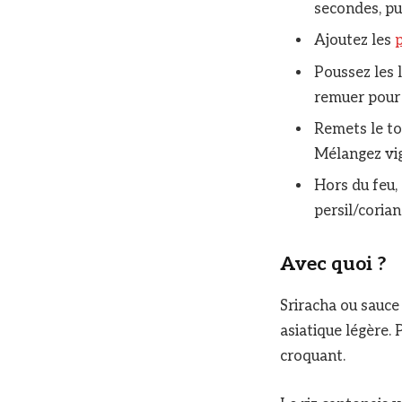
secondes, pu
Ajoutez les
p
Poussez les l
remuer pour 
Remets le tof
Mélangez vi
Hors du feu, 
persil/coria
Avec quoi ?
Sriracha ou sauc
asiatique légère.
croquant.