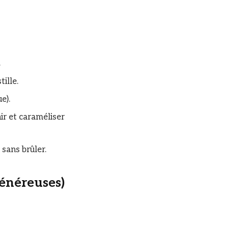
s.
tille.
ue).
nir et caraméliser
e sans brûler.
généreuses)