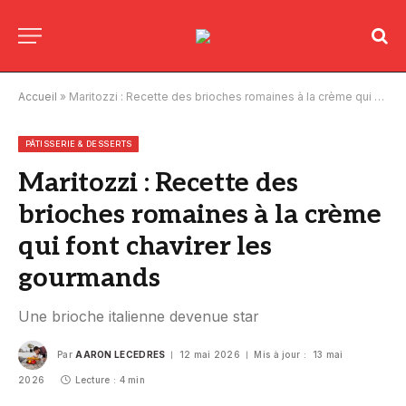
Accueil
»
Maritozzi : Recette des brioches romaines à la crème qui font chavirer les gourmands
PÂTISSERIE & DESSERTS
Maritozzi : Recette des
brioches romaines à la crème
qui font chavirer les
gourmands
Une brioche italienne devenue star
Par
AARON LECEDRES
12 mai 2026
Mis à jour :
13 mai
2026
Lecture : 4 min