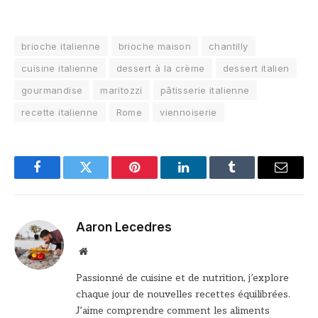
brioche italienne
brioche maison
chantilly
cuisine italienne
dessert à la crème
dessert italien
gourmandise
maritozzi
pâtisserie italienne
recette italienne
Rome
viennoiserie
Facebook
Twitter
Pinterest
LinkedIn
Tumblr
Email
Aaron Lecedres
Site
web
Passionné de cuisine et de nutrition, j’explore
chaque jour de nouvelles recettes équilibrées.
J’aime comprendre comment les aliments