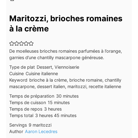
Maritozzi, brioches romaines
à la crème
De moelleuses brioches romaines parfumées à l’orange,
garnies d’une chantilly mascarpone généreuse.
Type de plat
Dessert, Viennoiserie
Cuisine
Cuisine italienne
Keyword
brioche à la crème, brioche romaine, chantilly
mascarpone, dessert italien, maritozzi, recette italienne
minutes
Temps de préparation
30
minutes
minutes
Temps de cuisson
15
minutes
heures
Temps de repos
3
heures
heures
minutes
Temps total
3
heures
45
minutes
Servings
9
maritozzi
Author
Aaron Lecedres