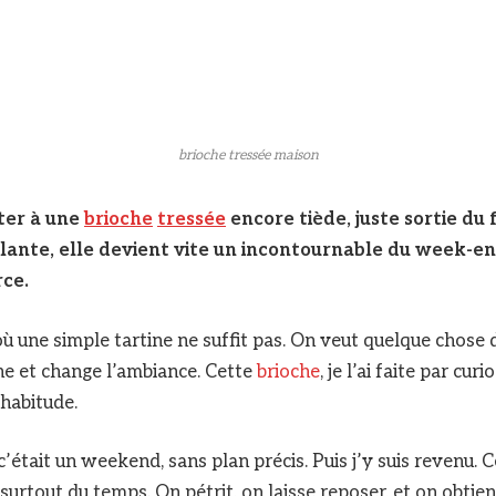
brioche tressée maison
ster à une
brioche
tressée
encore tiède, juste sortie du 
lante, elle devient vite un incontournable du week-end
ce.
où une simple tartine ne suffit pas. On veut quelque chose 
e et change l’ambiance. Cette
brioche
, je l’ai faite par curi
habitude.
c’était un weekend, sans plan précis. Puis j’y suis revenu. C
 surtout du temps. On pétrit, on laisse reposer, et on obtie