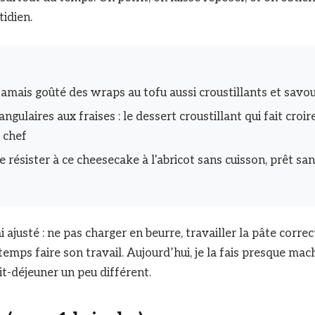
tidien.
jamais goûté des wraps au tofu aussi croustillants et savo
iangulaires aux fraises : le dessert croustillant qui fait croir
e chef
 résister à ce cheesecake à l'abricot sans cuisson, prêt san
’ai ajusté : ne pas charger en beurre, travailler la pâte corre
e temps faire son travail. Aujourd’hui, je la fais presque m
tit-déjeuner un peu différent.