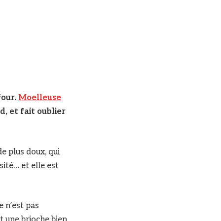
four.
Moelleuse
, et fait oublier
de plus doux, qui
osité… et elle est
e n’est pas
nt une brioche bien