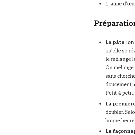
1 jaune d’œu
Préparatio
La pâte
: on
qu’elle se ré
le mélange la
On mélange et
sans chercher
doucement, e
Petit à petit
La premièr
doubler. Sel
bonne heure 
Le façonna