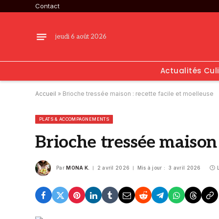
Contact
jeudi 6 août 2026
Actualités Cul
Accueil
»
Brioche tressée maison : recette facile et moelleuse
PLATS & ACCOMPAGNEMENTS
Brioche tressée maison 
Par
MONA K.
2 avril 2026
Mis à jour :
3 avril 2026