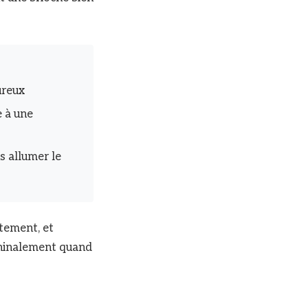
ureux
e à une
s allumer le
ctement, et
achinalement quand