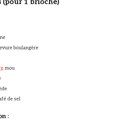
 (pour 1 brioche)
ine
levure boulangère
re
mou
e
iède
afé de sel
on :