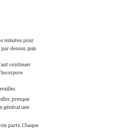
es minutes pour
s par-dessus, puis
 faut continuer
l’incorpore
vailler.
nfler, presque
en général une
rois parts. Chaque