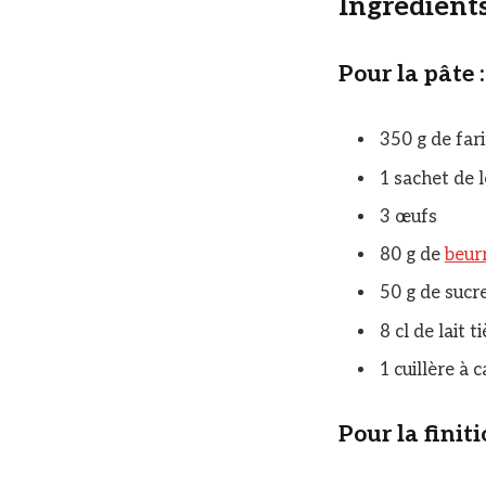
Ingrédients
Pour la pâte :
350 g de far
1 sachet de 
3 œufs
80 g de
beur
50 g de sucr
8 cl de lait t
1 cuillère à c
Pour la finiti