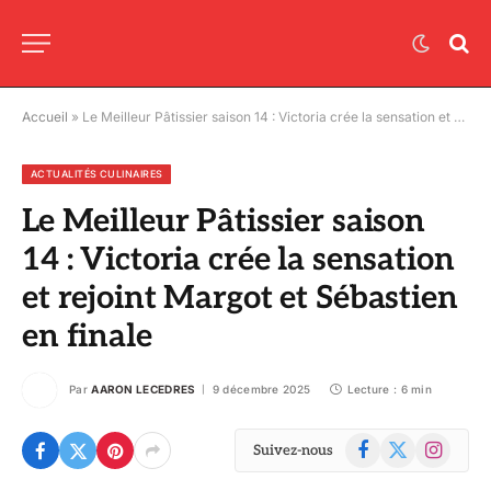
Accueil
»
Le Meilleur Pâtissier saison 14 : Victoria crée la sensation et rejoint Margot et Sébastien en finale
ACTUALITÉS CULINAIRES
Le Meilleur Pâtissier saison
14 : Victoria crée la sensation
et rejoint Margot et Sébastien
en finale
Par
AARON LECEDRES
9 décembre 2025
Lecture : 6 min
Facebook
X
Instagram
Suivez-nous
(Twitter)