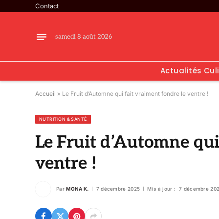
Contact
samedi 8 août 2026
Actualités Cul
Accueil
»
Le Fruit d’Automne qui fait vraiment fondre le ventre !
NUTRITION & SANTÉ
Le Fruit d’Automne qui
ventre !
Par
MONA K.
7 décembre 2025
Mis à jour :
7 décembre 20