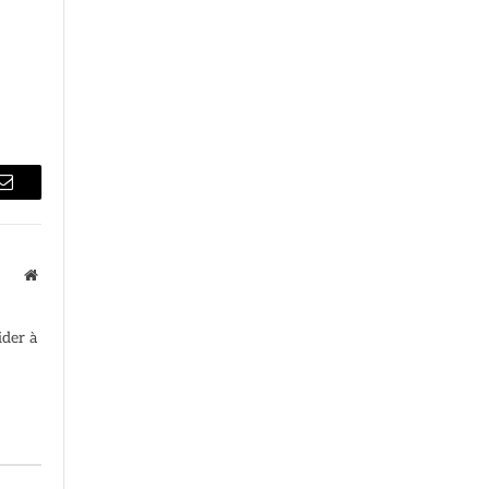
Email
Site
web
ider à