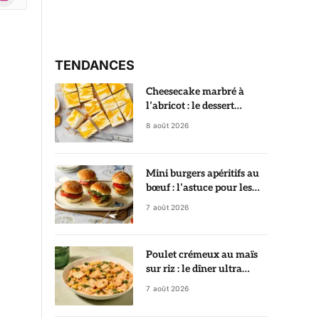
r)
TENDANCES
Cheesecake marbré à
l’abricot : le dessert
crémeux qui fait toujours
8 août 2026
son effet
Mini burgers apéritifs au
bœuf : l’astuce pour les
garder ultra juteux
7 août 2026
Poulet crémeux au maïs
sur riz : le dîner ultra
gourmand prêt en 35
7 août 2026
minutes