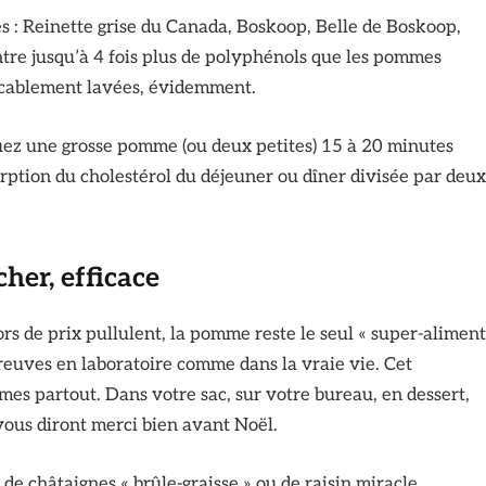
es : Reinette grise du Canada, Boskoop, Belle de Boskoop,
tre jusqu’à 4 fois plus de polyphénols que les pommes
peccablement lavées, évidemment.
oquez une grosse pomme (ou deux petites) 15 à 20 minutes
orption du cholestérol du déjeuner ou dîner divisée par deux
cher, efficace
s de prix pullulent, la pomme reste le seul « super-aliment
 preuves en laboratoire comme dans la vraie vie. Cet
mes partout. Dans votre sac, sur votre bureau, en dessert,
 vous diront merci bien avant Noël.
de châtaignes « brûle-graisse » ou de raisin miracle,