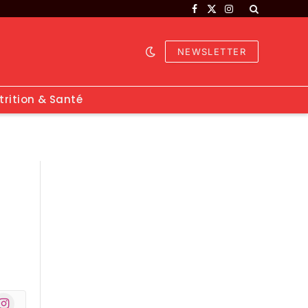
Facebook
X
Instagram
(Twitter)
NEWSLETTER
trition & Santé
nstagram