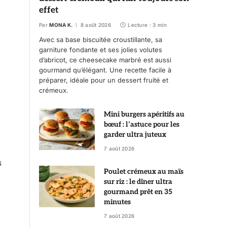
effet
Par
MONA K.
8 août 2026
Lecture : 3 min
Avec sa base biscuitée croustillante, sa
garniture fondante et ses jolies volutes
d’abricot, ce cheesecake marbré est aussi
gourmand qu’élégant. Une recette facile à
préparer, idéale pour un dessert fruité et
crémeux.
Mini burgers apéritifs au
bœuf : l’astuce pour les
garder ultra juteux
7 août 2026
s
Poulet crémeux au maïs
sur riz : le dîner ultra
gourmand prêt en 35
minutes
7 août 2026