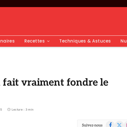
inaires
Recettes
Techniques & Astuces
Nu
 fait vraiment fondre le
25
Lecture : 3 min
Facebook
X
I
Suivez-nous