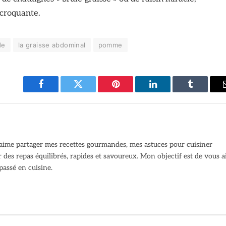
 croquante.
de
la graisse abdominal
pomme
Facebook
Twitter
Pinterest
LinkedIn
Tumblr
J’aime partager mes recettes gourmandes, mes astuces pour cuisiner
des repas équilibrés, rapides et savoureux. Mon objectif est de vous a
assé en cuisine.