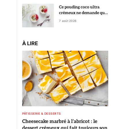
Ce pouding coco ultra
crémeux ne demande que
5 minutes de préparation
7 août 2026
À LIRE
PÂTISSERIE & DESSERTS
Cheesecake marbré à l’abricot : le
dessert crémeux qui fait toujours son