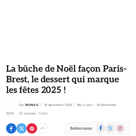
La bûche de Noël façon Paris-
Brest, le dessert qui marque
les fêtes 2025 !
Par
MONA K.
18 décembre 2025
Mis à jour :
18 décembre
2025
Lecture : 3 min
Facebook
X
Instagram
Suivez-nous
(Twitter)