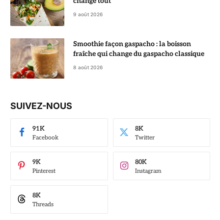
change tout
9 août 2026
Smoothie façon gaspacho : la boisson
fraîche qui change du gaspacho classique
8 août 2026
SUIVEZ-NOUS
91K
8K
Facebook
Twitter
9K
80K
Pinterest
Instagram
8K
Threads