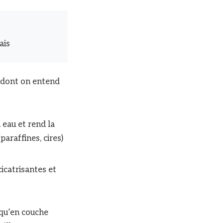
ais
» dont on entend
 eau et rend la
paraffines, cires)
icatrisantes et
 qu’en couche