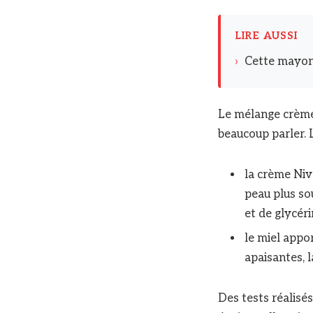
LIRE AUSSI
›
Cette mayonn
Le mélange crème 
beaucoup parler. L
la crème Nive
peau plus sou
et de glycér
le miel appo
apaisantes, 
Des tests réalisé