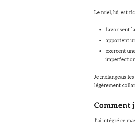
Le miel, lui, est 
favorisent la
apportent un
exercent un
imperfection
Je mélangeais les
légèrement collant
Comment je
J’ai intégré ce ma