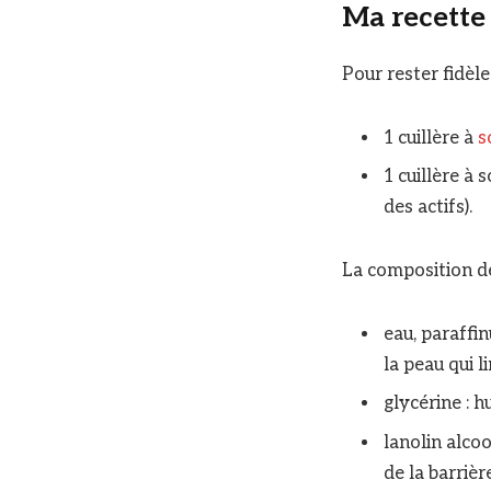
Ma recette
Pour rester fidèle
1 cuillère à
s
1 cuillère à 
des actifs).
La composition de
eau, paraffin
la peau qui l
glycérine : h
lanolin alcoo
de la barrièr