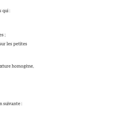
 qui :
s ;
 sur les petites
texture homogène,
n suivante :