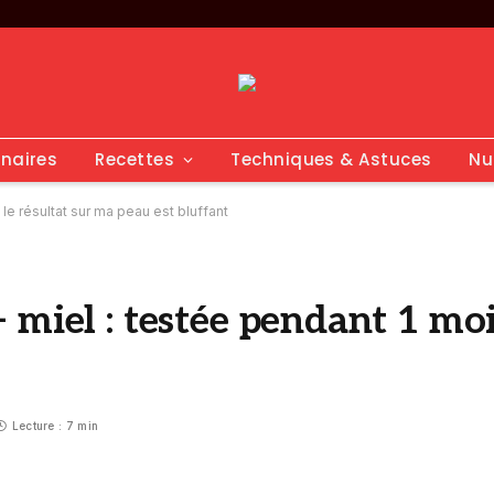
inaires
Recettes
Techniques & Astuces
Nu
e résultat sur ma peau est bluffant
 miel : testée pendant 1 moi
Lecture : 7 min