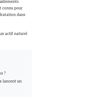
raillements
st connu pour
ydratation dans
 un actif naturel
os ?
ns lancent un