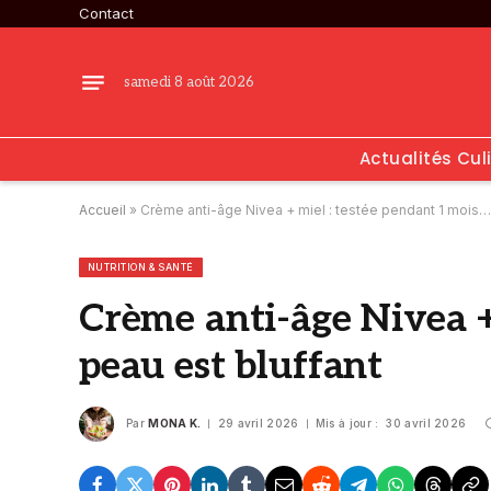
Contact
samedi 8 août 2026
Actualités Cul
Accueil
»
Crème anti-âge Nivea + miel : testée pendant 1 mois… l
NUTRITION & SANTÉ
Crème anti-âge Nivea +
peau est bluffant
Par
MONA K.
29 avril 2026
Mis à jour :
30 avril 2026