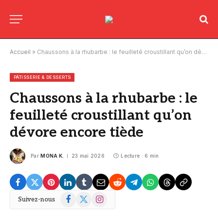
Accueil
»
Chaussons à la rhubarbe : le feuilleté croustillant qu’on dévore encore tiède
PÂTISSERIE & DESSERTS
Chaussons à la rhubarbe : le
feuilleté croustillant qu’on
dévore encore tiède
Par
MONA K.
23 mai 2026
Lecture : 6 min
Facebook
X
Instagram
Suivez-nous
(Twitter)