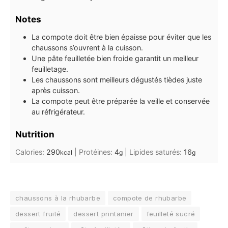
Notes
La compote doit être bien épaisse pour éviter que les
chaussons s’ouvrent à la cuisson.
Une pâte feuilletée bien froide garantit un meilleur
feuilletage.
Les chaussons sont meilleurs dégustés tièdes juste
après cuisson.
La compote peut être préparée la veille et conservée
au réfrigérateur.
Nutrition
Calories:
290
|
Protéines:
4
|
Lipides saturés:
16
kcal
g
g
chaussons à la rhubarbe
compote de rhubarbe
dessert fruité
dessert printanier
feuilleté sucré