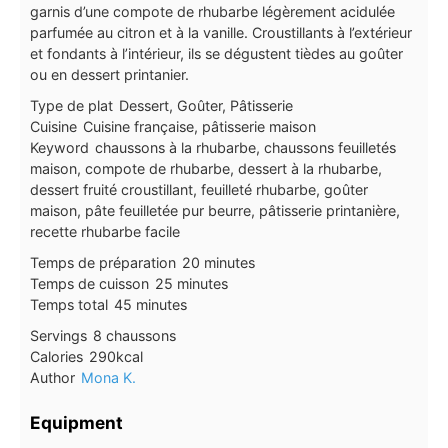
garnis d’une compote de rhubarbe légèrement acidulée
parfumée au citron et à la vanille. Croustillants à l’extérieur
et fondants à l’intérieur, ils se dégustent tièdes au goûter
ou en dessert printanier.
Type de plat
Dessert, Goûter, Pâtisserie
Cuisine
Cuisine française, pâtisserie maison
Keyword
chaussons à la rhubarbe, chaussons feuilletés
maison, compote de rhubarbe, dessert à la rhubarbe,
dessert fruité croustillant, feuilleté rhubarbe, goûter
maison, pâte feuilletée pur beurre, pâtisserie printanière,
recette rhubarbe facile
minutes
Temps de préparation
20
minutes
minutes
Temps de cuisson
25
minutes
minutes
Temps total
45
minutes
Servings
8
chaussons
Calories
290
kcal
Author
Mona K.
Equipment