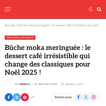
Accueil
»
Bûche moka meringuée : le dessert café irrésistible qui change des classiques pour Noël 2025 !
PÂTISSERIE & DESSERTS
Bûche moka meringuée : le
dessert café irrésistible qui
change des classiques pour
Noël 2025 !
Par
MONA K.
24 décembre 2025
Lecture : 3 min
Facebook
X
Instagram
Suivez-nous
(Twitter)