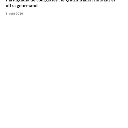
Parmigiana de courgettes : le gratin italien fondant et
ultra gourmand
8 août 2026