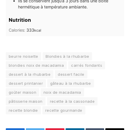
Ils se conservent jusqu’à 3 jours dans une boîte
hermétique à température ambiante.
Nutrition
Calories:
333
kcal
beurre noisette
Blondies à la rhubarbe
blondies noix de macadamia
carrés fondants
dessert à la rhubarbe
dessert facile
dessert printanier
gâteau à la rhubarbe
goûter maison
noix de macadamia
pâtisserie maison
recette à la cassonade
recette blondie
recette gourmande