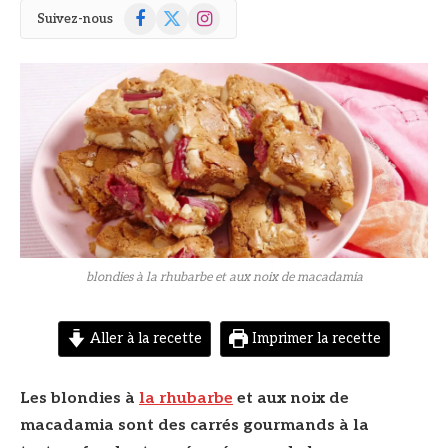
Facebook
X
Instagram
Suivez-nous
(Twitter)
© DR
blondies à la rhubarbe et aux noix de macadamia
Aller à la recette
Imprimer la recette
Les blondies à
la rhubarbe
et aux noix de
macadamia sont des carrés gourmands à la