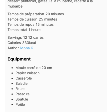
dessert printanier, gâteau à la rhubarbe, recette à la
rhubarbe
minutes
Temps de préparation
20
minutes
minutes
Temps de cuisson
25
minutes
minutes
Temps de repos
15
minutes
heure
Temps total
1
heure
Servings
12
12 carrés
Calories
333
kcal
Author
Mona K.
Equipment
Moule carré de 20 cm
Papier cuisson
Casserole
Saladier
Fouet
Passoire
Spatule
Poêle