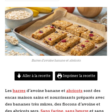
© DR
Barres d'avoine banane et abricots
Aller à la recette
Imprimer la recette
Les
barres
d’avoine banane et
abricots
sont des
encas maison sains et nourrissants préparés avec
des bananes très mûres, des flocons d’avoine et
des abricots secs.
Sans farine
,
sans beurre
et sans