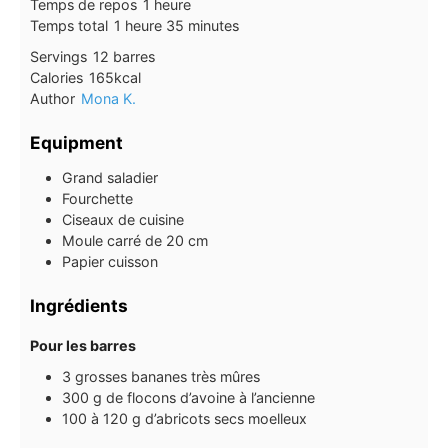
heure
Temps de repos
1
heure
heure
minutes
Temps total
1
heure
35
minutes
Servings
12
barres
Calories
165
kcal
Author
Mona K.
Equipment
Grand saladier
Fourchette
Ciseaux de cuisine
Moule carré de 20 cm
Papier cuisson
Ingrédients
Pour les barres
3
grosses bananes très mûres
300
g
de flocons d’avoine à l’ancienne
100 à 120
g
d’abricots secs moelleux