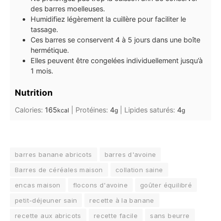
des barres moelleuses.
Humidifiez légèrement la cuillère pour faciliter le
tassage.
Ces barres se conservent 4 à 5 jours dans une boîte
hermétique.
Elles peuvent être congelées individuellement jusqu’à
1 mois.
Nutrition
Calories:
165
|
Protéines:
4
|
Lipides saturés:
4
kcal
g
g
barres banane abricots
barres d'avoine
Barres de céréales maison
collation saine
encas maison
flocons d'avoine
goûter équilibré
petit-déjeuner sain
recette à la banane
recette aux abricots
recette facile
sans beurre