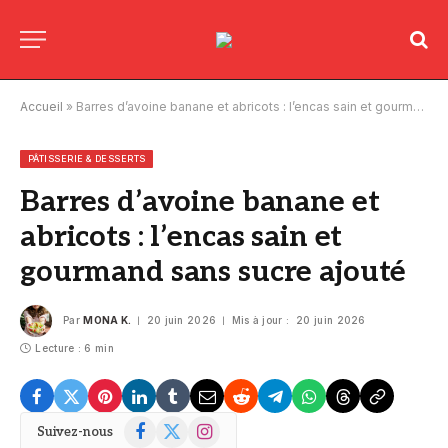
Accueil
»
Barres d’avoine banane et abricots : l’encas sain et gourmand sans sucre ajouté
PÂTISSERIE & DESSERTS
Barres d’avoine banane et
abricots : l’encas sain et
gourmand sans sucre ajouté
Par
MONA K.
20 juin 2026
Mis à jour :
20 juin 2026
Lecture : 6 min
Facebook
X
Instagram
Suivez-nous
(Twitter)