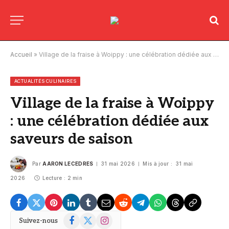
Accueil
»
Village de la fraise à Woippy : une célébration dédiée aux saveurs de saison
ACTUALITÉS CULINAIRES
Village de la fraise à Woippy
: une célébration dédiée aux
saveurs de saison
Par
AARON LECEDRES
31 mai 2026
Mis à jour :
31 mai
2026
Lecture : 2 min
Facebook
X
Instagram
Suivez-nous
(Twitter)