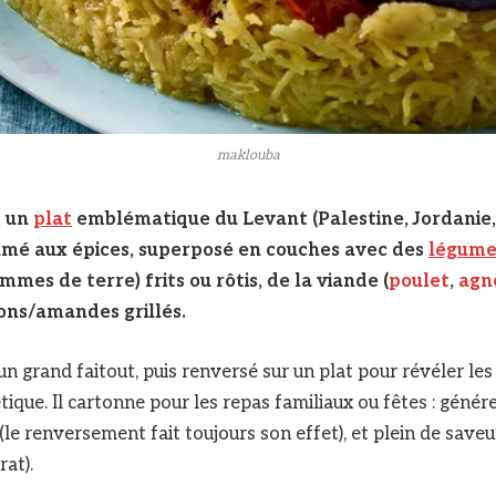
maklouba
t un
plat
emblématique du Levant (Palestine, Jordanie, S
fumé aux épices, superposé en couches avec des
légume
mes de terre) frits ou rôtis, de la viande (
poulet
,
agn
ons/amandes grillés.
un grand faitout, puis renversé sur un plat pour révéler le
ique. Il cartonne pour les repas familiaux ou fêtes : génér
(le renversement fait toujours son effet), et plein de saveu
at).