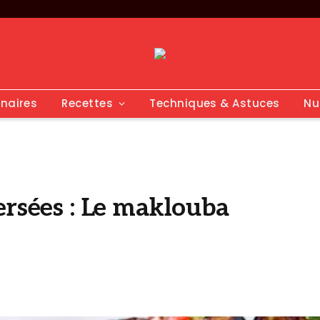
inaires
Recettes
Techniques & Astuces
Nu
ersées : Le maklouba