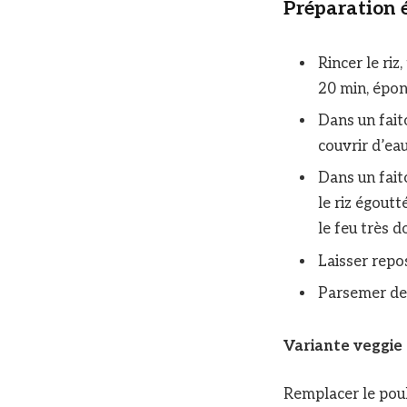
Préparation 
Rincer le riz
20 min, épong
Dans un faito
couvrir d’eau
Dans un faito
le riz égoutt
le feu très d
Laisser repo
Parsemer de 
Variante veggie 
Remplacer le poule