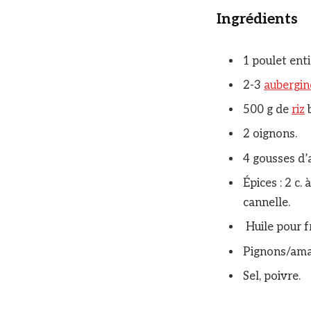
Ingrédients
1 poulet enti
2-3
aubergin
500 g de
riz
b
2 oignons.
4 gousses d’a
Épices : 2 c.
cannelle.
Huile pour fr
Pignons/aman
Sel, poivre.