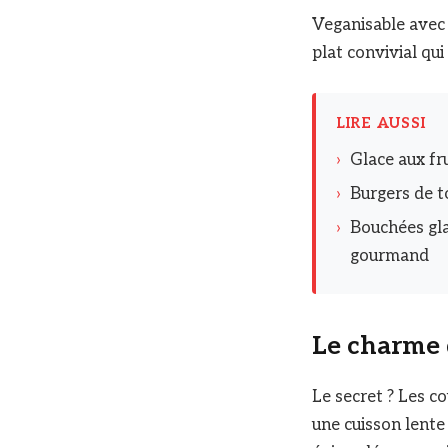
Veganisable avec 
plat convivial q
LIRE AUSSI
›
Glace aux fru
›
Burgers de t
›
Bouchées gla
gourmand
Le charme 
Le secret ? Les c
une cuisson lente 