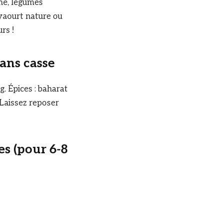
umé, légumes
 yaourt nature ou
rs !
ans casse
g. Épices : baharat
 Laissez reposer
es (pour 6-8