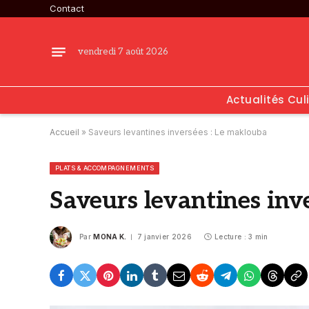
Contact
vendredi 7 août 2026
Actualités Cul
Accueil
»
Saveurs levantines inversées : Le maklouba
PLATS & ACCOMPAGNEMENTS
Saveurs levantines inv
Par
MONA K.
7 janvier 2026
Lecture : 3 min