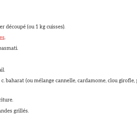
er découpé (ou 1 kg cuisses).
es
.
asmati.
il.
 à c. baharat (ou mélange cannelle, cardamome, clou girofle, 
iture.
des grillés.