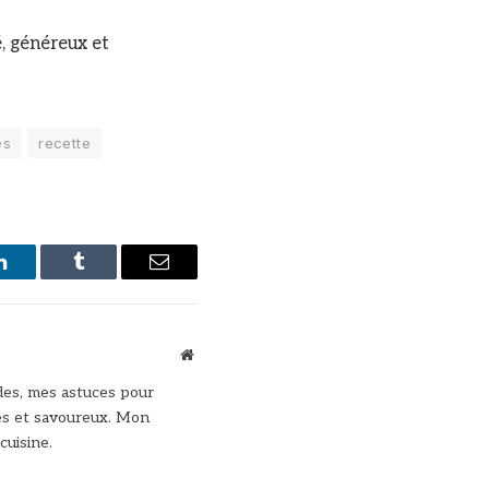
é, généreux et
es
recette
LinkedIn
Tumblr
Email
Site
web
des, mes astuces pour
des et savoureux. Mon
cuisine.