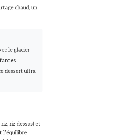
artage chaud, un
ec le glacier
farcies
e dessert ultra
iz, riz dessus) et
 l’équilibre