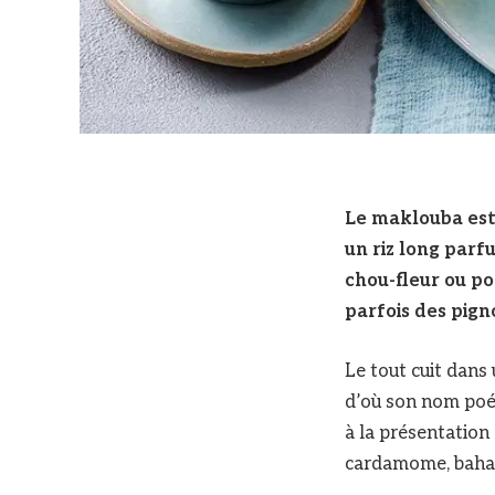
Le maklouba es
un riz long par
chou-fleur ou pom
parfois des pign
Le tout cuit dans 
d’où son nom poét
à la présentation 
cardamome, bahar