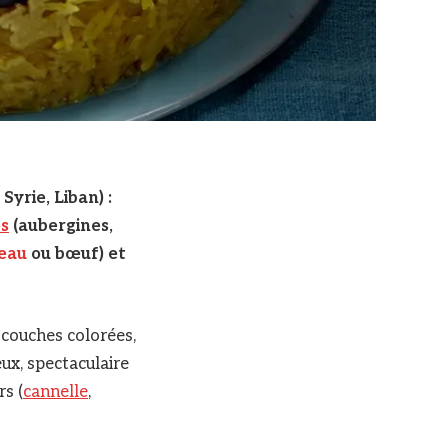
yrie, Liban) :
s
(aubergines,
eau
ou bœuf) et
s couches colorées,
eux, spectaculaire
rs (
cannelle
,