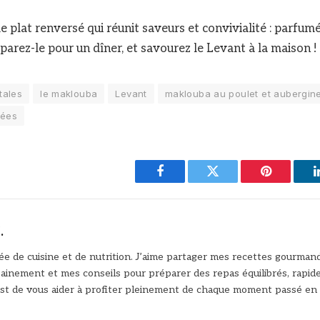
e plat renversé qui réunit saveurs et convivialité : parfum
parez-le pour un dîner, et savourez le Levant à la maison !
tales
le maklouba
Levant
maklouba au poulet et aubergin
sées
Facebook
Twitter
Pinterest
.
e de cuisine et de nutrition. J’aime partager mes recettes gourman
sainement et mes conseils pour préparer des repas équilibrés, rapi
est de vous aider à profiter pleinement de chaque moment passé en 