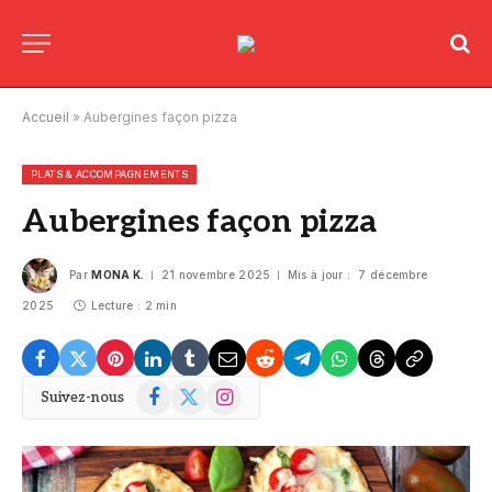
Accueil
»
Aubergines façon pizza
PLATS & ACCOMPAGNEMENTS
Aubergines façon pizza
Par
MONA K.
21 novembre 2025
Mis à jour :
7 décembre
2025
Lecture : 2 min
Facebook
X
Instagram
Suivez-nous
(Twitter)