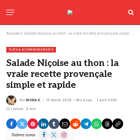
Accueil
»
Salade Niçoise au thon : la vraie recette provençale simple et rapide
PLATS & ACCOMPAGNEMENTS
Salade Niçoise au thon : la
vraie recette provençale
simple et rapide
Par
MONA K.
13 février 2026
Mis à jour :
1 avril 2026
Lecture : 6 min
Facebook
X
Instagram
Suivez-nous
(Twitter)