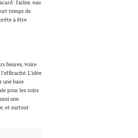
card : farine, eau
court temps de
prête à être
rs heures, voire
’efficacité. L’idée
ir une base
le pour les soirs
aussi une
e, et surtout