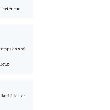
 l’extérieur
temps en vrai
ureux
llant à tester