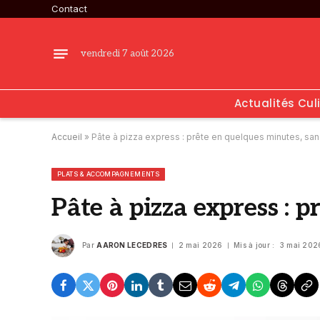
Contact
vendredi 7 août 2026
Actualités Cul
Accueil
»
Pâte à pizza express : prête en quelques minutes, sans
PLATS & ACCOMPAGNEMENTS
Pâte à pizza express : 
Par
AARON LECEDRES
2 mai 2026
Mis à jour :
3 mai 202