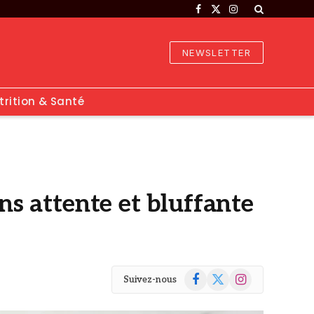
Facebook
X
Instagram
(Twitter)
NEWSLETTER
trition & Santé
ns attente et bluffante
Facebook
X
Instagram
Suivez-nous
(Twitter)