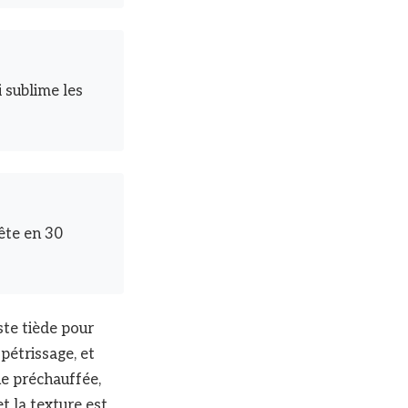
 sublime les
ête en 30
uste tiède pour
pétrissage, et
que préchauffée,
t la texture est