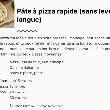
Pâte à pizza rapide (sans lev
longue)
pizza est idéale pour les soirs pressés : mélange, pétrissage ul
e repos, et tu peux l’étaler et la garnir dans la foulée. Tu obtie
ne, croustillante sur les bords et moelleuse à cœur, parfaite p
 familiale ou deux pizzas moyennes.
pizza, Plat au four, Plat principal
Cuisine italienne
pates à pizza, pizza
minutes
éparation
15
minutes
minutes
isson
15
minutes
minutes
pos
20
minutes
minutes
50
minutes
1
Grande Pizza (ou 2 pizzas moyennes)