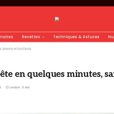
inaires
Recettes
Techniques & Astuces
Nu
 attente et bluffante
prête en quelques minutes, sa
6
Lecture : 5 min