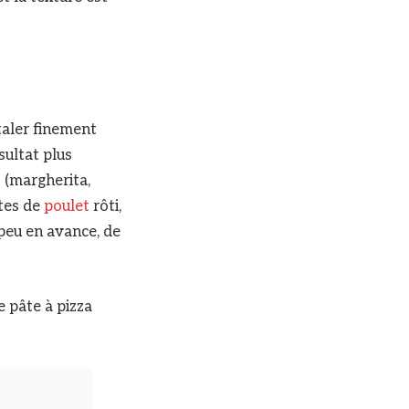
étaler finement
sultat plus
s (margherita,
stes de
poulet
rôti,
 peu en avance, de
e pâte à pizza