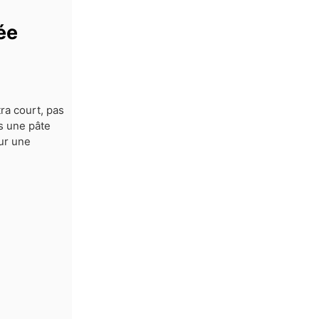
ée
tra court, pas
ns une pâte
our une