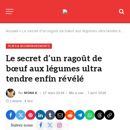
Accueil
»
Le secret d’un ragoût de bœuf aux légumes ultra tendre enfin révélé
PLATS & ACCOMPAGNEMENTS
Le secret d’un ragoût de
bœuf aux légumes ultra
tendre enfin révélé
Par
MONA K.
27 mars 2026
Mis à jour :
1 avril 2026
Lecture : 4 min
Facebook
X
Instagram
Suivez-nous
(Twitter)