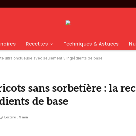
inaires
Recettes
Techniques & Astuces
Nu
tte ultra onctueuse avec seulement 3 ingrédients de base
cots sans sorbetière : la re
dients de base
Lecture : 9 min