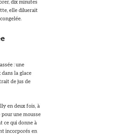
orer, dix minutes
te, elle diluerait
 congelée.
ée
assée : une
 dans la glace
rait de jus de
ly en deux fois, à
e pour une mousse
nt ce qui donne à
ont incorporés en