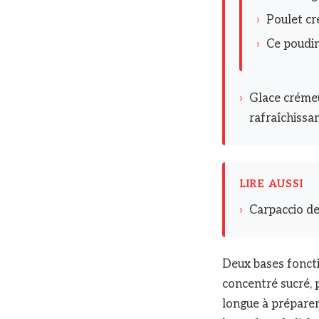
›
Poulet cr
›
Ce poudin
›
Glace crémeu
rafraîchissan
LIRE AUSSI
›
Carpaccio de 
Deux bases fonctio
concentré sucré, p
longue à préparer