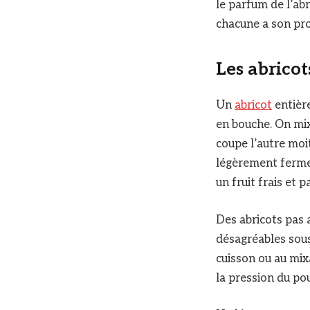
le parfum de l’ab
chacune a son pro
Les abrico
Un
abricot
entièr
en bouche. On mix
coupe l’autre moi
légèrement fermes
un fruit frais et
Des abricots pas 
désagréables sous
cuisson ou au mix
la pression du pou