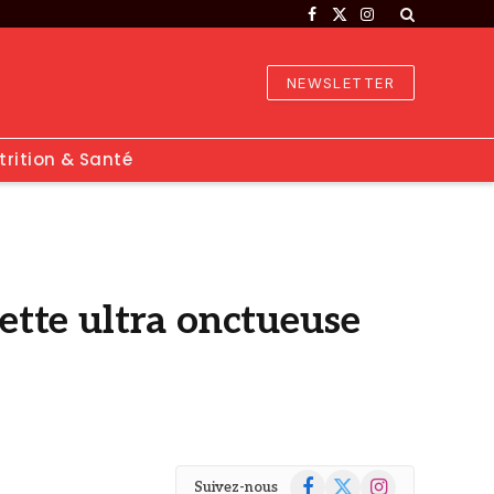
Facebook
X
Instagram
(Twitter)
NEWSLETTER
trition & Santé
cette ultra onctueuse
Facebook
X
Instagram
Suivez-nous