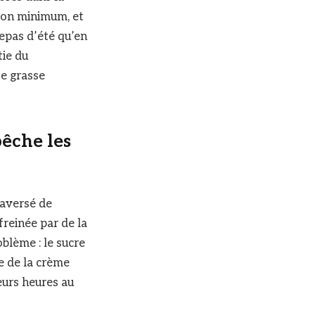
tion minimum, et
epas d’été qu’en
tie du
se grasse
pêche les
raversé de
freinée par de la
blème : le sucre
se de la crème
eurs heures au