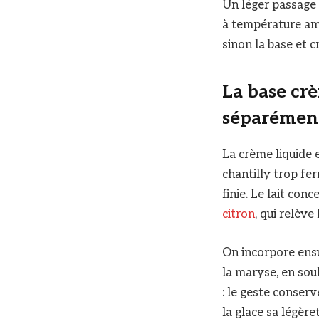
Un léger passage 
à température ambi
sinon la base et c
La base crè
séparément
La crème liquide 
chantilly trop fe
finie. Le lait con
citron
, qui relève
On incorpore ens
la maryse, en so
: le geste conser
la glace sa légèr