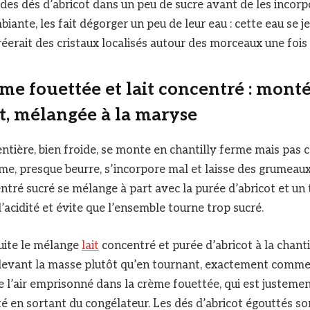
des dés d’abricot dans un peu de sucre avant de les incorp
ante, les fait dégorger un peu de leur eau : cette eau se jet
réerait des cristaux localisés autour des morceaux une fois
me fouettée et lait concentré : mont
, mélangée à la maryse
entière, bien froide, se monte en chantilly ferme mais pas c
rme, presque beurre, s’incorpore mal et laisse des grumeaux
centré sucré se mélange à part avec la purée d’abricot et un t
 l’acidité et évite que l’ensemble tourne trop sucré.
uite le mélange
lait
concentré et purée d’abricot à la chantil
ulevant la masse plutôt qu’en tournant, exactement comm
ve l’air emprisonné dans la crème fouettée, qui est justeme
eté en sortant du congélateur. Les dés d’abricot égouttés s