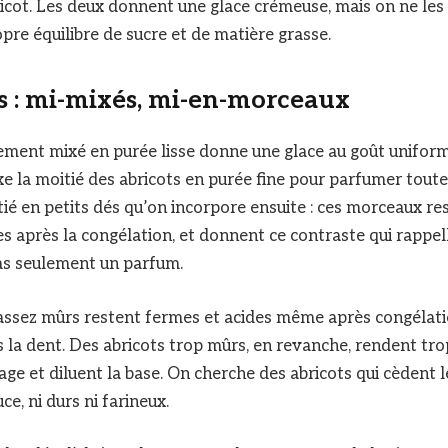
ricot. Les deux donnent une glace crémeuse, mais on ne les
pre équilibre de sucre et de matière grasse.
ts : mi-mixés, mi-en-morceaux
ement mixé en purée lisse donne une glace au goût uniform
e la moitié des abricots en purée fine pour parfumer toute
tié en petits dés qu’on incorpore ensuite : ces morceaux re
 après la congélation, et donnent ce contraste qui rappe
 pas seulement un parfum.
assez mûrs restent fermes et acides même après congélati
 la dent. Des abricots trop mûrs, en revanche, rendent trop
age et diluent la base. On cherche des abricots qui cèdent
ce, ni durs ni farineux.