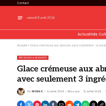
Contact
samedi 8 août 2026
Actualités Cul
Accueil
»
Glace crémeuse aux abricots sans sorbetière : la rece
PÂTISSERIE & DESSERTS
Glace crémeuse aux abri
avec seulement 3 ingré
Par
MONA K.
9 juillet 2026
Mis à jour :
12 juillet 2026