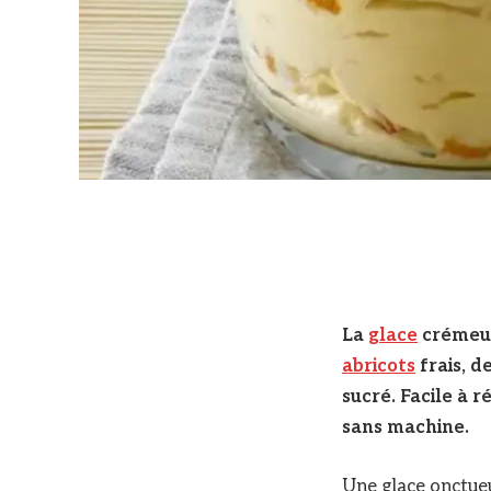
La
glace
crémeus
abricots
frais, d
sucré. Facile à r
sans machine.
Une glace onctueu