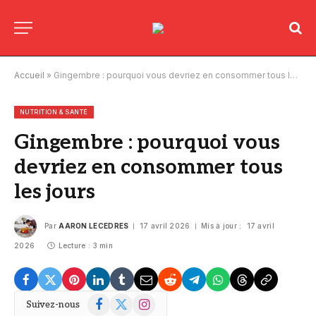
Accueil
»
Gingembre : pourquoi vous devriez en consommer tous les jours
NUTRITION & SANTÉ
Gingembre : pourquoi vous
devriez en consommer tous
les jours
Par
AARON LECEDRES
17 avril 2026
Mis à jour :
17 avril
2026
Lecture : 3 min
Facebook
X
Instagram
Suivez-nous
(Twitter)