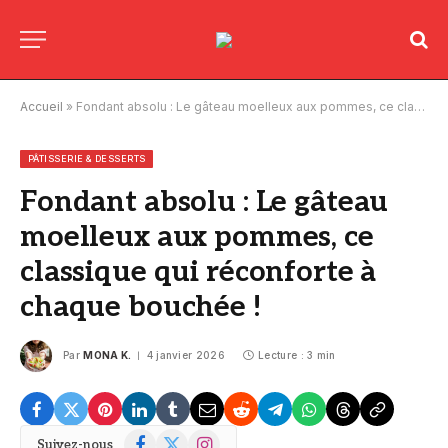
Accueil
»
Fondant absolu : Le gâteau moelleux aux pommes, ce classique qui réconforte à chaque bouchée !
PÂTISSERIE & DESSERTS
Fondant absolu : Le gâteau
moelleux aux pommes, ce
classique qui réconforte à
chaque bouchée !
Par
MONA K.
4 janvier 2026
Lecture : 3 min
Facebook
X
Instagram
Suivez-nous