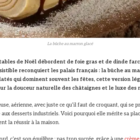
La bûche au marron glacé
 tables de Noël débordent de foie gras et de dinde farc
sistible reconquiert les palais français : la bûche au m
atés qui dominent souvent les fêtes, cette version lég
r la douceur naturelle des châtaignes et le luxe des 
se, aérienne, avec juste ce qu’il faut de croquant, qui se p
 aux desserts industriels. Voici pourquoi elle mérite sa plac
nt la réussir à la maison.
ord, c’est son équilibre : pas trop sucrée, grâce à une
crème