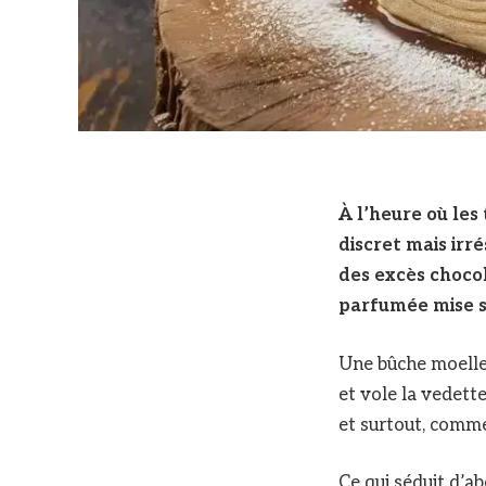
À l’heure où les
discret mais irré
des excès chocol
parfumée mise su
Une bûche moelleu
et vole la vedette
et surtout, comme
Ce qui séduit d’ab