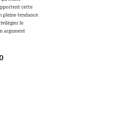
apportent cette
En pleine tendance
vilégier le
 un argument
0