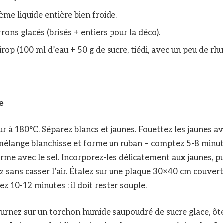
ème liquide entière bien froide.
rons glacés (brisés + entiers pour la déco).
irop (100 ml d’eau + 50 g de sucre, tiédi, avec un peu de rhu
e
r à 180°C. Séparez blancs et jaunes. Fouettez les jaunes av
 mélange blanchisse et forme un ruban – comptez 5-8 minu
erme avec le sel. Incorporez-les délicatement aux jaunes, pu
z sans casser l’air. Étalez sur une plaque 30×40 cm couver
ez 10-12 minutes : il doit rester souple.
tournez sur un torchon humide saupoudré de sucre glace, ôte