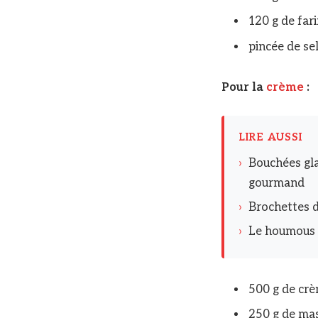
120 g de fari
pincée de se
Pour la
crème
:
LIRE AUSSI
›
Bouchées gla
gourmand
›
Brochettes d
›
Le houmous a
500 g de crè
250 g de ma