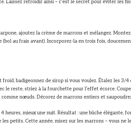
e. Laissez refroidir ainsi – c’est le secret pour éviter les fi
arpone, ajoutez la crème de marrons et mélangez. Montez 
 (bol au frais avant). Incorporez-la en trois fois, doucement
t froid, badigeonnez de sirop si vous voulez. Étalez les 3/4
c le reste, striez à la fourchette pour l’effet écorce. Coup
es comme nœuds. Décorez de marrons entiers et saupoudrez
4 heures, mieux une nuit. Résultat : une bûche élégante, fo
les petits. Cette année, misez sur les marrons – vous ne le