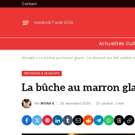
Contact
vendredi 7 août 2026
Actualités Cul
Accueil
»
La bûche au marron glacé : Le dessert qui fait oublier 
PÂTISSERIE & DESSERTS
La bûche au marron glac
Par
MONA K.
25 décembre 2025
Lecture : 3 min