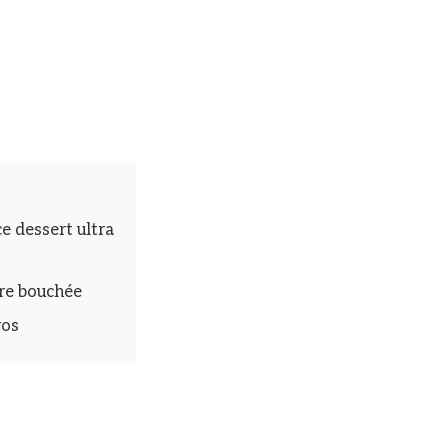
e dessert ultra
ère bouchée
ros