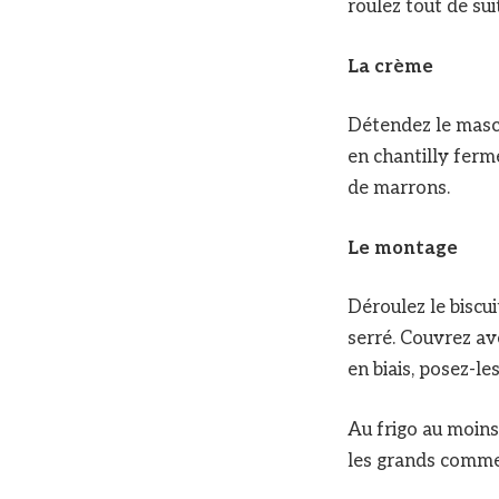
roulez tout de suit
La crème
Détendez le masc
en chantilly ferme
de marrons.
Le montage
Déroulez le biscui
serré. Couvrez ave
en biais, posez-l
Au frigo au moins 
les grands comme 