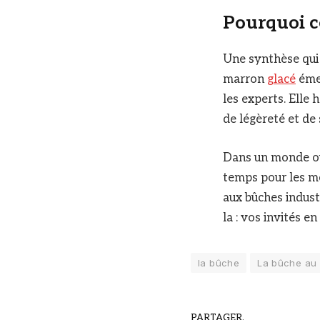
Pourquoi c
Une synthèse qui 
marron
glacé
émer
les experts. Elle
de légèreté et de
Dans un monde où 
temps pour les mo
aux bûches indust
la : vos invités e
la bûche
La bûche au
PARTAGER.