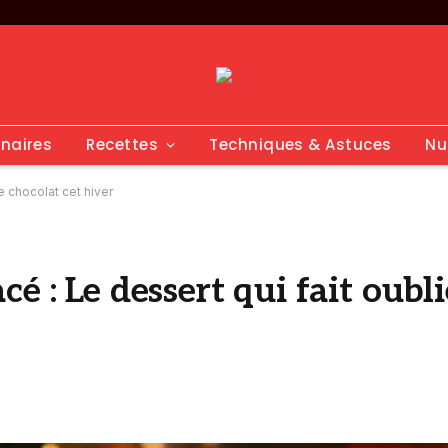
inaires
Recettes
Techniques & Astuces
Nu
le chocolat cet hiver
é : Le dessert qui fait oubli