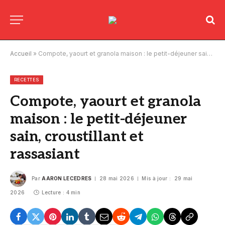
Accueil
»
Compote, yaourt et granola maison : le petit-déjeuner sain, croustillant et rassasiant
RECETTES
Compote, yaourt et granola
maison : le petit-déjeuner
sain, croustillant et
rassasiant
Par
AARON LECEDRES
28 mai 2026
Mis à jour :
29 mai
2026
Lecture : 4 min