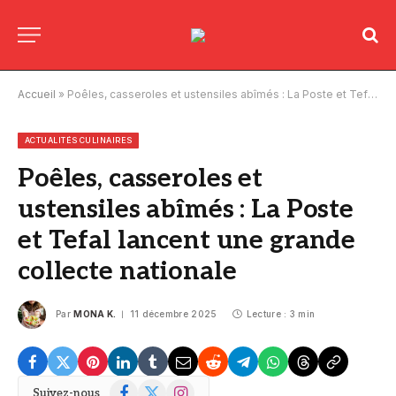
Accueil
»
Poêles, casseroles et ustensiles abîmés : La Poste et Tefal lancent une grande collecte nationale
ACTUALITÉS CULINAIRES
Poêles, casseroles et
ustensiles abîmés : La Poste
et Tefal lancent une grande
collecte nationale
Par
MONA K.
11 décembre 2025
Lecture : 3 min
Facebook
X
Instagram
Suivez-nous