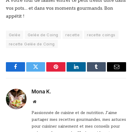
À votre tour de laisser entrer ce petit trésor doré dans
vos pots… et dans vos moments gourmands. Bon
appétit !
Gelée
Gelée de Coing
recette
recette coings
recette Gelée de Coing
Facebook
Twitter
Pinterest
LinkedIn
Tumblr
Email
Mona K.
Site
web
Passionnée de cuisine et de nutrition. J’aime
partager mes recettes gourmandes, mes astuces
pour cuisiner sainement et mes conseils pour