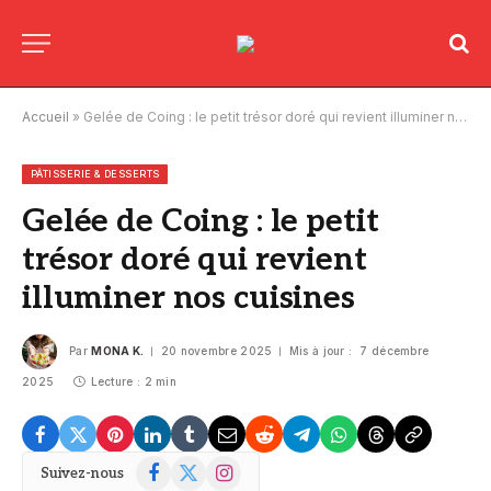
Accueil
»
Gelée de Coing : le petit trésor doré qui revient illuminer nos cuisines
PÂTISSERIE & DESSERTS
Gelée de Coing : le petit
trésor doré qui revient
illuminer nos cuisines
Par
MONA K.
20 novembre 2025
Mis à jour :
7 décembre
2025
Lecture : 2 min
Facebook
X
Instagram
Suivez-nous
(Twitter)