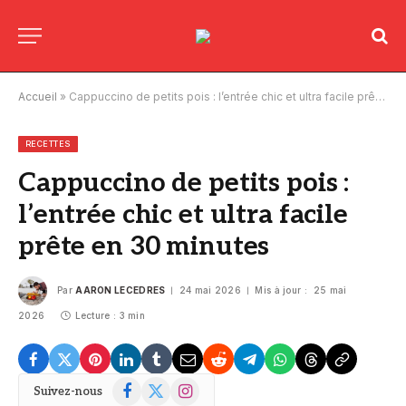
Accueil
»
Cappuccino de petits pois : l’entrée chic et ultra facile prête en 30 minutes
RECETTES
Cappuccino de petits pois :
l’entrée chic et ultra facile
prête en 30 minutes
Par
AARON LECEDRES
24 mai 2026
Mis à jour :
25 mai
2026
Lecture : 3 min
Facebook
X
Instagram
Suivez-nous
(Twitter)