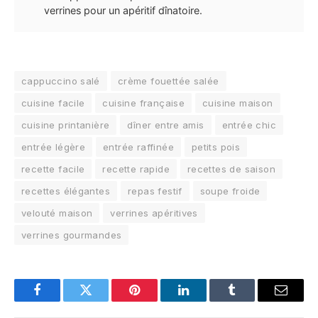
verrines pour un apéritif dînatoire.
cappuccino salé
crème fouettée salée
cuisine facile
cuisine française
cuisine maison
cuisine printanière
dîner entre amis
entrée chic
entrée légère
entrée raffinée
petits pois
recette facile
recette rapide
recettes de saison
recettes élégantes
repas festif
soupe froide
velouté maison
verrines apéritives
verrines gourmandes
Facebook
Twitter
Pinterest
LinkedIn
Tumblr
Email